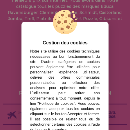
meilleurs prix sur Internet. Nous avons dans notre
catalogue tous les puzzles des marques Educa,
Ravensburger, Clementoni, Heye, Schmidt, Castorland,
Jumbo, Trefl, Piatnik, Anatolian, Art Puzzle, Gibsons et
bien d'autres.
info@maisondespuzzles.fr
Gestion des cookies
Notre site utilise des cookies techniques
nécessaires au bon fonctionnement du
MENTIONS LÉGALES
site. D'autres catégories de cookies
peuvent également être utilisées pour
POLITIQUE DE CONFIDENTIALITÉ
personnaliser l'expérience utilisateur,
POLITIQUE DE COOKIES
délivrer des offres commerciales
personnalisées ou effectuer des
LIVRAISON ET RETOUR
analyses pour optimiser notre offre.
RETOURS / DROIT DE RÉTRACTATION
L'utilisateur peut retirer son
consentement à tout moment, depuis le
lien "Politique de cookies". Vous pouvez
également accepter tous les cookies en
cliquant sur le bouton Accepter et fermer.
Il est possible de rejeter tous ou de
sélectionner certains des cookies à l'aide
du bouton Paramètres.