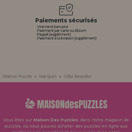
Paiements sécurisés
· Virement bancaire
· Paiement par carte ou Bizum
· Paypal (supplément)
· Paiement à la livraison (supplément)
Maison Puzzle
Marques
Célia Beauduc
»
»
Vous êtes sur
Maison Des Puzzles
, dans notre magasin de
puzzles, où vous pouvez acheter des puzzles en ligne aux