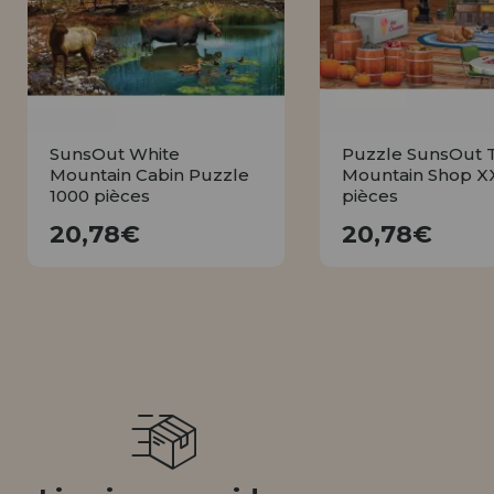
Allez-y! Nous vous attendions.
NOUVEAU CLIENT
INFORMATION
info@maisondespuzzles.fr
SunsOut White
Puzzle SunsOut 
Mountain Cabin Puzzle
Mountain Shop X
1000 pièces
pièces
20,78€
20,78€
20,78€
20,78€
ACHETER
ACHETE