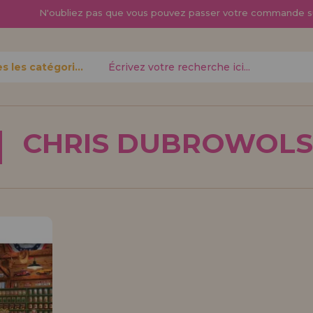
N'oubliez pas que vous pouvez passer
votre commande s
Toutes les catégories
oublié?
CHRIS DUBROWOLS
Je veux m'enregist
nouveau 
pouvez
Vous êtes un profess
gne,
produits dans votre en
opérations
découvrez nos conditi
distribution.