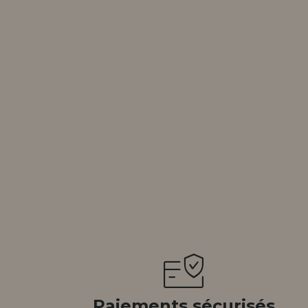
tendions.
REMENT
UTEUR
Paiements sécurisés