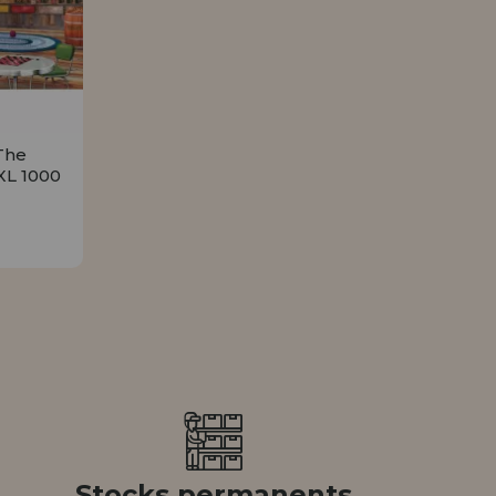
Allez-y! Nous vous at
ENREGIST
DISTRIB
The
XL 1000
R
Stocks permanents