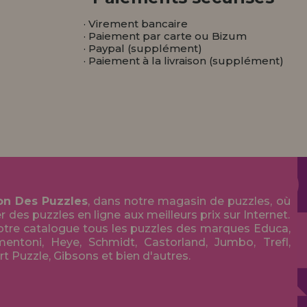
· Virement bancaire
· Paiement par carte ou Bizum
· Paypal (supplément)
· Paiement à la livraison (supplément)
on Des Puzzles
, dans notre magasin de puzzles, où
des puzzles en ligne aux meilleurs prix sur Internet.
tre catalogue tous les puzzles des marques Educa,
entoni, Heye, Schmidt, Castorland, Jumbo, Trefl,
Art Puzzle, Gibsons et bien d'autres.