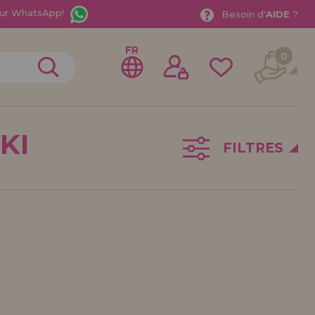
ur WhatsApp!
Besoin d'
AIDE
?
FR
0
KI
FILTRES
rer en tant que
distributeur
ionnel ou une entreprise ? Vous souhaitez vendre nos
treprise ? Inscrivez-vous en tant que distributeur et
ons de vente avec des remises spéciales pour la