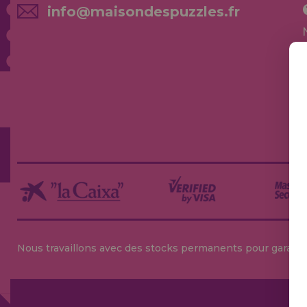
info@maisondespuzzles.fr
Nous travaillons avec des stocks permanents pour garantir