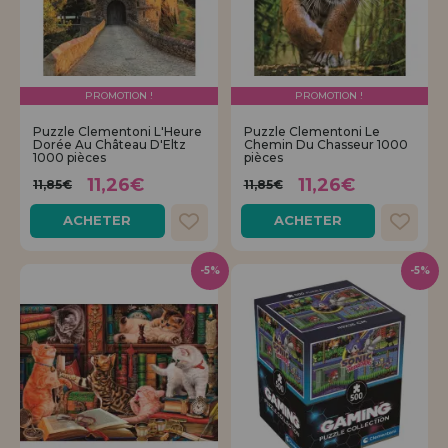
PROMOTION !
PROMOTION !
Puzzle Clementoni L'Heure
Puzzle Clementoni Le
Dorée Au Château D'Eltz
Chemin Du Chasseur 1000
1000 pièces
pièces
11,26€
11,26€
11,85€
11,85€
ACHETER
ACHETER
-5%
-5%