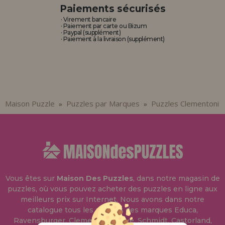
Paiements sécurisés
· Virement bancaire
· Paiement par carte ou Bizum
· Paypal (supplément)
· Paiement à la livraison (supplément)
Maison Puzzle
Puzzles par Marques
Puzzles Clementoni
»
»
Vous êtes sur
Maison Des Puzzles
, dans notre magasin de
puzzles, où vous pouvez acheter des puzzles en ligne aux
meilleurs prix sur Internet. Nous avons dans notre
catalogue tous les puzzles des marques Educa,
Ravensburger, Clementoni, Heye, Schmidt, Castorland,