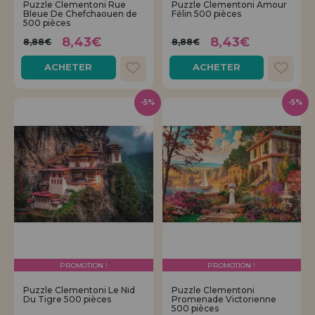
Puzzle Clementoni Rue
Puzzle Clementoni Amour
Bleue De Chefchaouen de
Félin 500 pièces
500 pièces
8,43€
8,43€
8,88€
8,88€
ACHETER
ACHETER
-5%
-5%
PROMOTION !
PROMOTION !
Puzzle Clementoni Le Nid
Puzzle Clementoni
Du Tigre 500 pièces
Promenade Victorienne
500 pièces