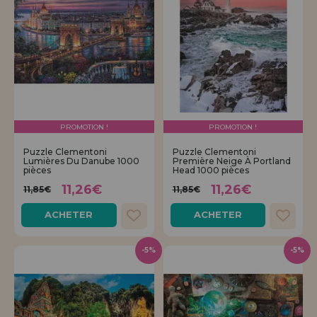
PROMOTION !
PROMOTION !
Puzzle Clementoni
Puzzle Clementoni
Lumières Du Danube 1000
Première Neige À Portland
pièces
Head 1000 pièces
11,26€
11,26€
11,85€
11,85€
ACHETER
ACHETER
-5%
-5%