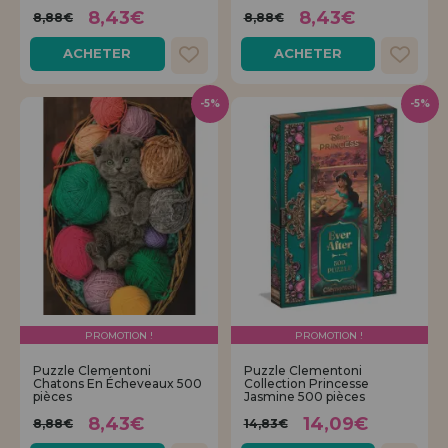
8,43€
8,43€
8,88€
8,88€
ACHETER
ACHETER
-5%
-5%
PROMOTION !
PROMOTION !
Puzzle Clementoni
Puzzle Clementoni
Chatons En Écheveaux 500
Collection Princesse
pièces
Jasmine 500 pièces
8,43€
14,09€
8,88€
14,83€