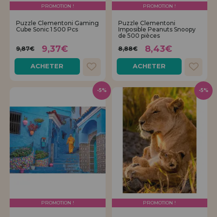
PROMOTION !
PROMOTION !
Puzzle Clementoni Gaming
Puzzle Clementoni
Cube Sonic 1 500 Pcs
Imposible Peanuts Snoopy
de 500 pièces
9,37€
8,43€
9,87€
8,88€
ACHETER
ACHETER
-5%
-5%
PROMOTION !
PROMOTION !