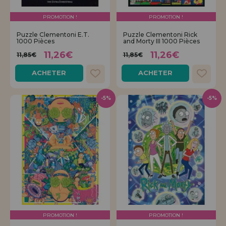
Allez-y! Nous vous attendions.
PROMOTION !
PROMOTION !
ENREGISTREMENT DISTRIBUTEUR
Puzzle Clementoni E.T.
Puzzle Clementoni Rick
1000 Pièces
and Morty III 1000 Pièces
11,26€
11,26€
11,85€
11,85€
ACHETER
ACHETER
-5%
-5%
PROMOTION !
PROMOTION !