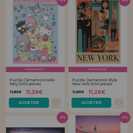
-5%
-5%
PROMOTION !
PROMOTION !
Puzzle Clementoni Hello
Puzzle Clementoni Style
Kitty 1000 pièces
New York 1000 pièces
11,26€
11,26€
11,85€
11,85€
ACHETER
ACHETER
-5%
-5%