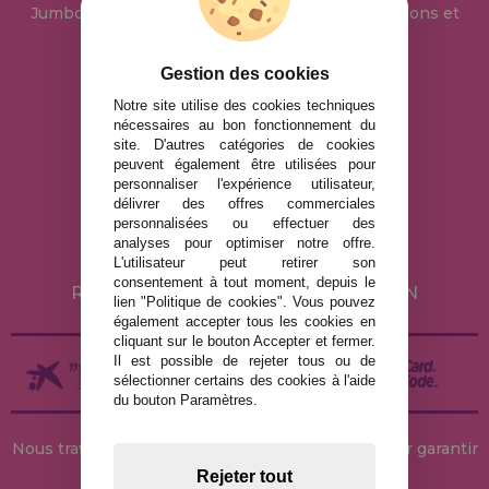
Jumbo, Trefl, Piatnik, Anatolian, Art Puzzle, Gibsons et
bien d'autres.
Gestion des cookies
info@maisondespuzzles.fr
Notre site utilise des cookies techniques
nécessaires au bon fonctionnement du
site. D'autres catégories de cookies
peuvent également être utilisées pour
MENTIONS LÉGALES
personnaliser l'expérience utilisateur,
POLITIQUE DE CONFIDENTIALITÉ
délivrer des offres commerciales
personnalisées ou effectuer des
POLITIQUE DE COOKIES
analyses pour optimiser notre offre.
LIVRAISON ET RETOUR
L'utilisateur peut retirer son
consentement à tout moment, depuis le
RETOURS / DROIT DE RÉTRACTATION
lien "Politique de cookies". Vous pouvez
également accepter tous les cookies en
cliquant sur le bouton Accepter et fermer.
Il est possible de rejeter tous ou de
sélectionner certains des cookies à l'aide
du bouton Paramètres.
Nous travaillons avec des stocks permanents pour garantir
des livraisons rapides
Rejeter tout