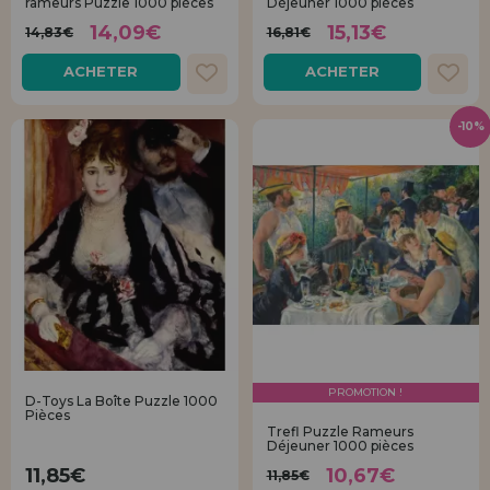
rameurs Puzzle 1000 pièces
Déjeuner 1000 pièces
14,09€
15,13€
14,83€
16,81€
ACHETER
ACHETER
-10%
PROMOTION !
D-Toys La Boîte Puzzle 1000
Pièces
Trefl Puzzle Rameurs
Déjeuner 1000 pièces
11,85€
10,67€
11,85€