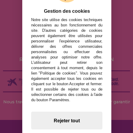
info@maisondespuzzles.fr
Gestion des cookies
Notre site utilise des cookies techniques
nécessaires au bon fonctionnement du
MENTIONS LÉGALES
site. D'autres catégories de cookies
POLITIQUE DE CONFIDENTIALITÉ
peuvent également être utilisées pour
personnaliser l'expérience utilisateur,
POLITIQUE DE COOKIES
délivrer des offres commerciales
LIVRAISON ET RETOUR
personnalisées ou effectuer des
analyses pour optimiser notre offre.
RETOURS / DROIT DE RÉTRACTATION
L'utilisateur peut retirer son
consentement à tout moment, depuis le
lien "Politique de cookies". Vous pouvez
également accepter tous les cookies en
cliquant sur le bouton Accepter et fermer.
Il est possible de rejeter tous ou de
sélectionner certains des cookies à l'aide
du bouton Paramètres.
Nous travaillons avec des stocks permanents pour garantir
des livraisons rapides
Rejeter tout