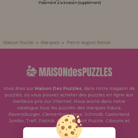
· Paiement à la livraison (supplément)
Maison Puzzle
Marques
Pierre August Renoir
»
»
Vous êtes sur
Maison Des Puzzles
, dans notre magasin de
puzzles, où vous pouvez acheter des puzzles en ligne aux
meilleurs prix sur Internet. Nous avons dans notre
catalogue tous les puzzles des marques Educa,
Ravensburger, Clementoni, Heye, Schmidt, Castorland,
Jumbo, Trefl, Piatnik, Anatolian, Art Puzzle, Gibsons et
bien d'autres.