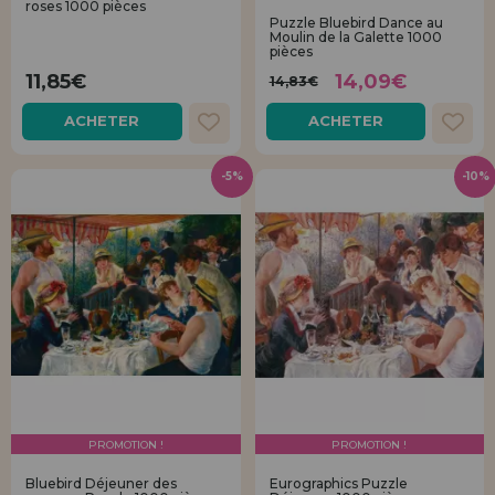
roses 1000 pièces
Allez-y! Nous vous attendions.
Puzzle Bluebird Dance au
Moulin de la Galette 1000
pièces
ENREGISTREMENT DISTRIBUTEUR
11,85€
14,09€
14,83€
ACHETER
ACHETER
-5%
-10%
PROMOTION !
PROMOTION !
Bluebird Déjeuner des
Eurographics Puzzle