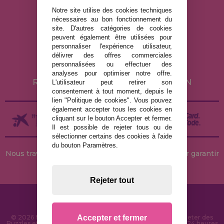
Notre site utilise des cookies techniques
nécessaires au bon fonctionnement du
MENTIONS LÉGALES
site. D'autres catégories de cookies
peuvent également être utilisées pour
POLITIQUE DE CONFIDENTIALITÉ
personnaliser l'expérience utilisateur,
POLITIQUE DE COOKIES
délivrer des offres commerciales
personnalisées ou effectuer des
LIVRAISON ET RETOUR
analyses pour optimiser notre offre.
RETOURS / DROIT DE RÉTRACTATION
L'utilisateur peut retirer son
consentement à tout moment, depuis le
lien "Politique de cookies". Vous pouvez
également accepter tous les cookies en
cliquant sur le bouton Accepter et fermer.
Il est possible de rejeter tous ou de
sélectionner certains des cookies à l'aide
du bouton Paramètres.
Nous travaillons avec des stocks permanents pour garantir
des livraisons rapides
Rejeter tout
Accepter et fermer
© 2026 MaisonDesPuzzles.fr - Boutique en ligne pour acheter des
Puzzles et des Casse-têtes sur Internet. Livraison rapide en 24 heures