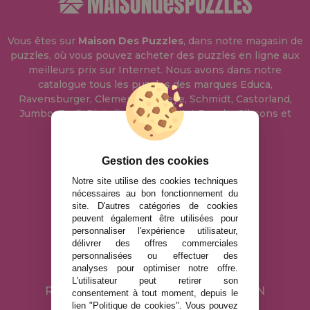
Vous êtes sur
Maison Des Puzzles
, dans notre magasin de
puzzles, où vous pouvez acheter des puzzles en ligne aux
meilleurs prix sur Internet. Nous avons dans notre
catalogue tous les puzzles des marques Educa,
Ravensburger, Clementoni, Heye, Schmidt, Castorland,
Jumbo, Trefl, Piatnik, Anatolian, Art Puzzle, Gibsons et
bien d'autres.
Gestion des cookies
info@maisondespuzzles.fr
Notre site utilise des cookies techniques
nécessaires au bon fonctionnement du
site. D'autres catégories de cookies
MENTIONS LÉGALES
peuvent également être utilisées pour
personnaliser l'expérience utilisateur,
POLITIQUE DE CONFIDENTIALITÉ
délivrer des offres commerciales
POLITIQUE DE COOKIES
personnalisées ou effectuer des
analyses pour optimiser notre offre.
LIVRAISON ET RETOUR
L'utilisateur peut retirer son
RETOURS / DROIT DE RÉTRACTATION
consentement à tout moment, depuis le
lien "Politique de cookies". Vous pouvez