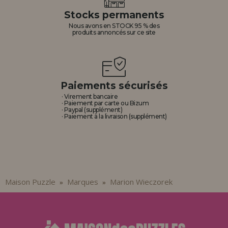
Allez-y! Nous vous attendions.
Stocks permanents
Nous avons en STOCK 95 % des
ENREGISTREMENT DISTRIBUTEUR
produits annoncés sur ce site
Paiements sécurisés
· Virement bancaire
· Paiement par carte ou Bizum
· Paypal (supplément)
· Paiement à la livraison (supplément)
Maison Puzzle
Marques
Marion Wieczorek
»
»