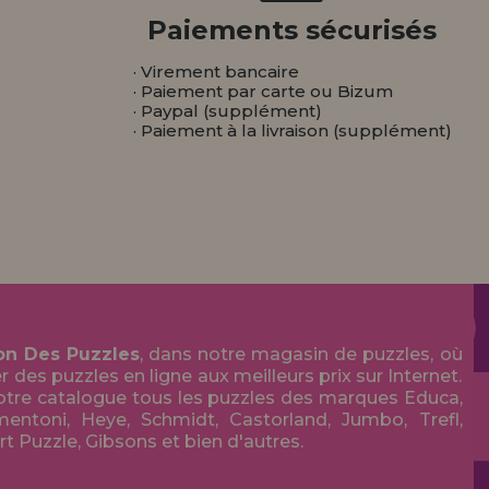
Paiements sécurisés
· Virement bancaire
· Paiement par carte ou Bizum
· Paypal (supplément)
· Paiement à la livraison (supplément)
on Des Puzzles
, dans notre magasin de puzzles, où
des puzzles en ligne aux meilleurs prix sur Internet.
tre catalogue tous les puzzles des marques Educa,
entoni, Heye, Schmidt, Castorland, Jumbo, Trefl,
Art Puzzle, Gibsons et bien d'autres.