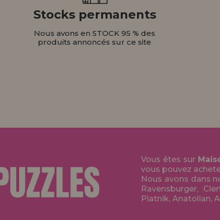
Stocks permanents
Nous avons en STOCK 95 % des
produits annoncés sur ce site
Vous êtes sur
Mais
vous pouvez acheter 
Nous avons dans no
Ravensburger, Clem
Piatnik, Anatolian, 