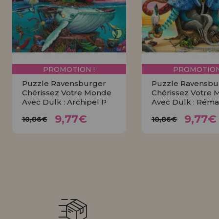
Allez-y! Nous vous attendions.
NOUVEAU CLIENT
INFORMATION
info@maisondespuzzles.fr
PROMOTION !
PROMOTION
Puzzle Ravensburger
Puzzle Ravensbu
Chérissez Votre Monde
Chérissez Votre
Avec Dulk : Archipel P
Avec Dulk : Rém
9,77€
9,7
10,86€
10,86€
9,77€
9,77€
10,86€
10,86€
ACHETER
ACHETE