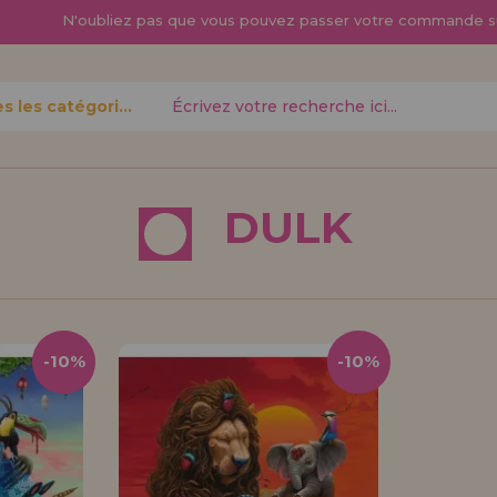
N'oubliez pas que vous pouvez passer
votre commande s
Toutes les catégories
oublié?
DULK
Je veux m'enregist
nouveau 
-10%
-10%
pouvez
Vous êtes un profess
gne,
produits dans votre en
opérations
découvrez nos conditi
distribution.