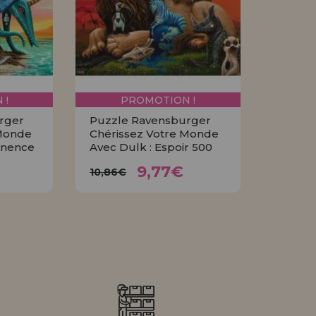
Allez-y! Nous vous at
ENREGIST
DISTRIB
 !
PROMOTION !
rger
Puzzle Ravensburger
 Monde
Chérissez Votre Monde
anence
Avec Dulk : Espoir 500
7€
9,77€
10,86€
9,77€
10,86€
R
ACHETER