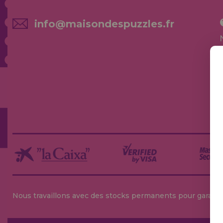
info@maisondespuzzles.fr
Nous travaillons avec des stocks permanents pour garantir