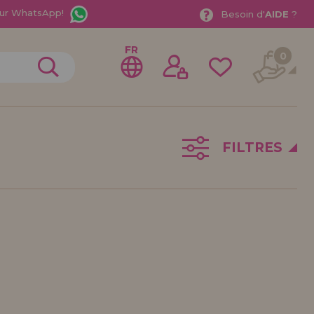
ur WhatsApp!
Besoin d'
AIDE
?
FR
0
FILTRES
rer en tant que
distributeur
ionnel ou une entreprise ? Vous souhaitez vendre nos
treprise ? Inscrivez-vous en tant que distributeur et
ons de vente avec des remises spéciales pour la