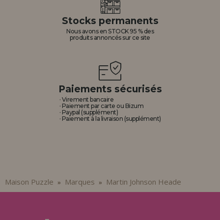
Allez-y! Nous vous attendions.
Stocks permanents
ENREGISTREMENT DISTRIBUTEUR
Nous avons en STOCK 95 % des
produits annoncés sur ce site
Paiements sécurisés
· Virement bancaire
· Paiement par carte ou Bizum
· Paypal (supplément)
· Paiement à la livraison (supplément)
Maison Puzzle
Marques
Martin Johnson Heade
»
»