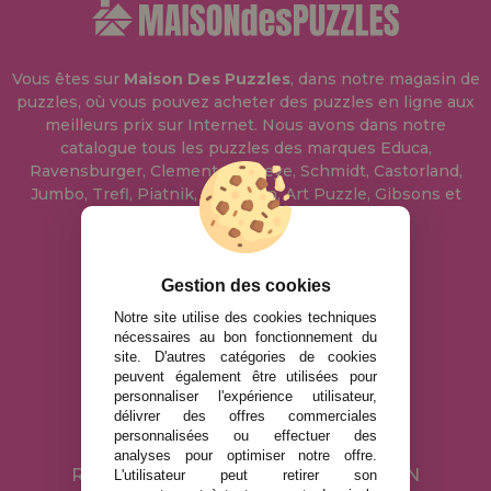
Vous êtes sur
Maison Des Puzzles
, dans notre magasin de
puzzles, où vous pouvez acheter des puzzles en ligne aux
meilleurs prix sur Internet. Nous avons dans notre
catalogue tous les puzzles des marques Educa,
Ravensburger, Clementoni, Heye, Schmidt, Castorland,
Jumbo, Trefl, Piatnik, Anatolian, Art Puzzle, Gibsons et
bien d'autres.
info@maisondespuzzles.fr
Gestion des cookies
Notre site utilise des cookies techniques
nécessaires au bon fonctionnement du
MENTIONS LÉGALES
site. D'autres catégories de cookies
peuvent également être utilisées pour
POLITIQUE DE CONFIDENTIALITÉ
personnaliser l'expérience utilisateur,
POLITIQUE DE COOKIES
délivrer des offres commerciales
personnalisées ou effectuer des
LIVRAISON ET RETOUR
analyses pour optimiser notre offre.
RETOURS / DROIT DE RÉTRACTATION
L'utilisateur peut retirer son