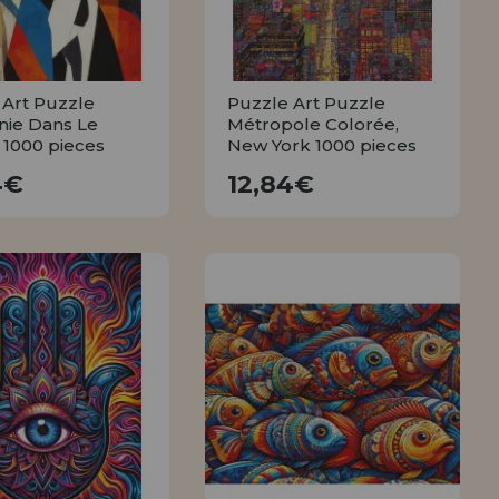
 Art Puzzle
Puzzle Art Puzzle
ie Dans Le
Métropole Colorée,
 1000 pieces
New York 1000 pieces
12,84€
12,84€
4€
12,84€
ACHETER
ACHETER