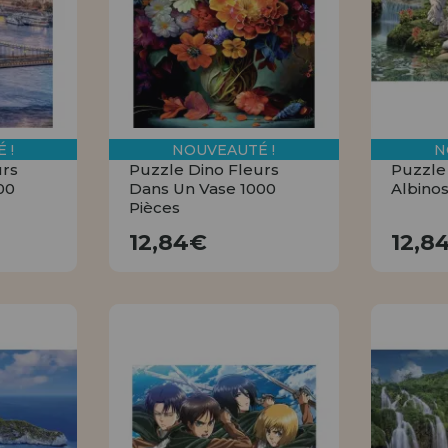
 !
NOUVEAUTÉ !
N
urs
Puzzle Dino Fleurs
Puzzle
00
Dans Un Vase 1000
Albinos
Pièces
12,84€
12,84€
12,8
R
ACHETER