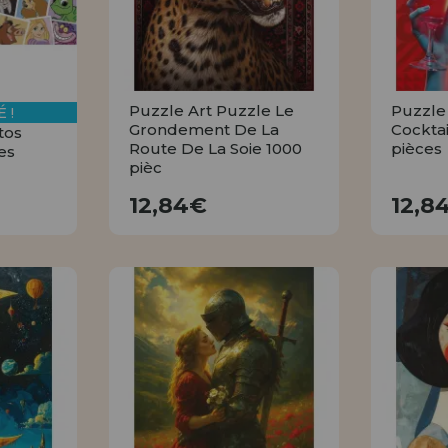
Puzzle Art Puzzle Le
Puzzle
 !
Grondement De La
Cocktai
tos
Route De La Soie 1000
pièces
es
pièc
12,84€
12,84€
12,8
R
ACHETER