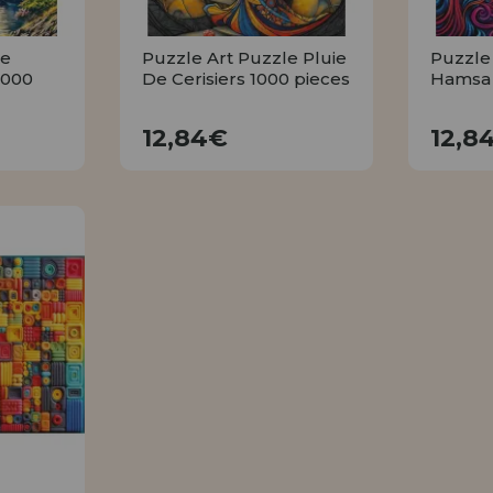
le
Puzzle Art Puzzle Pluie
Puzzle
1000
De Cerisiers 1000 pieces
Hamsa 
12,84€
12,84€
12,8
R
ACHETER