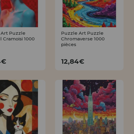
 Art Puzzle
Puzzle Art Puzzle
l Cramoisi 1000
Chromaverse 1000
pièces
12,84€
12,84€
4€
12,84€
ACHETER
ACHETER