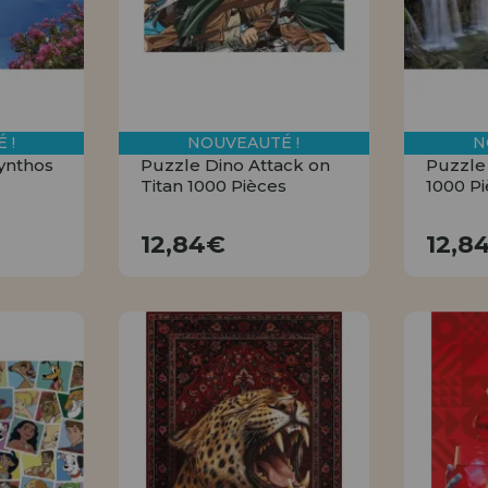
 !
NOUVEAUTÉ !
N
ynthos
Puzzle Dino Attack on
Puzzle 
Titan 1000 Pièces
1000 P
12,84€
12,84€
12,8
R
ACHETER