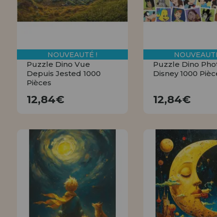
NOUVEAUTÉ !
NOUVEAUTÉ
Puzzle Dino Vue
Puzzle Dino Pho
Depuis Jested 1000
Disney 1000 Pièc
Pièces
12,84€
12,84€
12,84€
12,84€
ACHETER
ACHETE