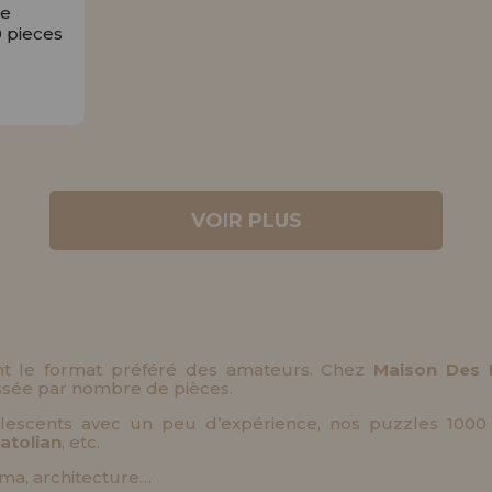
le
 pieces
R
VOIR PLUS
t le format préféré des amateurs. Chez
Maison Des 
assée par nombre de pièces.
lescents avec un peu d’expérience, nos puzzles 1000
atolian
, etc.
néma, architecture…