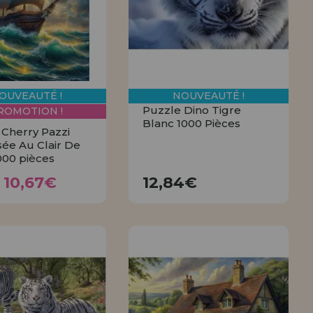
tendions.
REMENT
UTEUR
OUVEAUTÉ !
NOUVEAUTÉ !
Puzzle Dino Tigre
ROMOTION !
Blanc 1000 Pièces
 Cherry Pazzi
sée Au Clair De
000 pièces
10,67€
12,84€
,85€
10,67€
12,84€
ACHETER
ACHETER