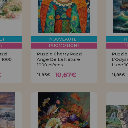
Allez-y! Nous vous at
ENREGIST
DISTRIB
 !
NOUVEAUTÉ !
N
 !
PROMOTION !
P
azzi
Puzzle Cherry Pazzi
Puzzle
 1000
Ange De La Nature
L'Odys
1000 pièces
Lune 1
7€
10,67€
11,85€
11
€
10,67€
11,85€
11,85€
R
ACHETER