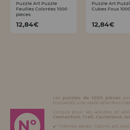
Puzzle Art Puzzle
Puzzle Art Puzz
Feuilles Colorées 1000
Cubes Fous 1000
pieces
12,84€
12,84€
12,84€
12,84€
ACHETER
ACHETE
Les
puzzles de 1000 pièces
son
trouverez une vaste sélection cl
Conçus pour les adultes et ado
Clementoni, Trefl, Castorland, An
Nº
✔️ Thèmes variés : nature, art, ci