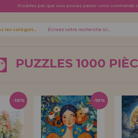
N'oubliez pas que vous pouvez passer
votre commande s
Toutes les catégories
oublié?
PUZZLES 1000 PIÈ
º
Je veux m'enregist
nouveau 
-10%
-10%
pouvez
Vous êtes un profess
gne,
produits dans votre en
opérations
découvrez nos conditi
distribution.