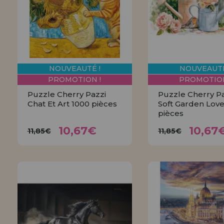
Allez-y! Nous vous attendions.
NOUVEAU CLIENT
INFORMATION
info@maisondespuzzles.fr
NOUVEAUTÉ !
NOUVEAUTÉ
PROMOTION !
PROMOTION
Puzzle Cherry Pazzi
Puzzle Cherry P
Chat Et Art 1000 pièces
Soft Garden Love
pièces
10,67€
10,6
11,85€
11,85€
10,67€
10,67
11,85€
11,85€
ACHETER
ACHETE