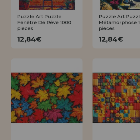
Puzzle Art Puzzle
Puzzle Art Puzz
Fenêtre De Rêve 1000
Métamorphose 
pieces
pieces
12,84€
12,84€
12,84€
12,84€
ACHETER
ACHETE