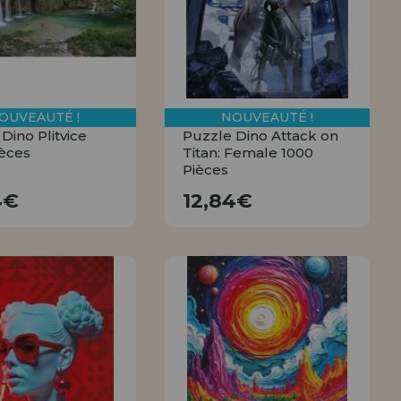
OUVEAUTÉ !
NOUVEAUTÉ !
Dino Plitvice
Puzzle Dino Attack on
ièces
Titan: Female 1000
Pièces
12,84€
12,84€
4€
12,84€
ACHETER
ACHETER