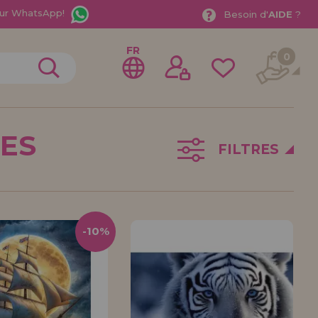
ur WhatsApp!
Besoin d'
AIDE
?
FR
0
CES
FILTRES
rer en tant que
distributeur
-10%
ionnel ou une entreprise ? Vous souhaitez vendre nos
treprise ? Inscrivez-vous en tant que distributeur et
ons de vente avec des remises spéciales pour la