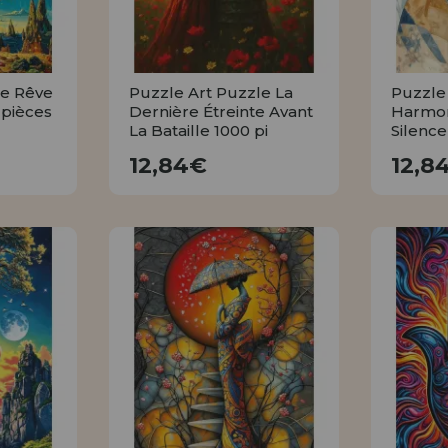
le Rêve
Puzzle Art Puzzle La
Puzzle
 pièces
Dernière Étreinte Avant
Harmon
La Bataille 1000 pi
Silence
12,84€
12,84€
12,8
R
ACHETER