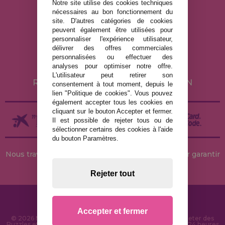
Notre site utilise des cookies techniques
nécessaires au bon fonctionnement du
site. D'autres catégories de cookies
MENTIONS LÉGALES
peuvent également être utilisées pour
personnaliser l'expérience utilisateur,
POLITIQUE DE CONFIDENTIALITÉ
délivrer des offres commerciales
POLITIQUE DE COOKIES
personnalisées ou effectuer des
analyses pour optimiser notre offre.
LIVRAISON ET RETOUR
L'utilisateur peut retirer son
RETOURS / DROIT DE RÉTRACTATION
consentement à tout moment, depuis le
lien "Politique de cookies". Vous pouvez
également accepter tous les cookies en
cliquant sur le bouton Accepter et fermer.
Il est possible de rejeter tous ou de
sélectionner certains des cookies à l'aide
du bouton Paramètres.
Nous travaillons avec des stocks permanents pour garantir
des livraisons rapides
Rejeter tout
Accepter et fermer
© 2026 MaisonDesPuzzles.fr - Boutique en ligne pour acheter des
Puzzles et des Casse-têtes sur Internet. Livraison rapide en 24 heures