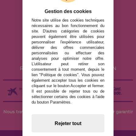
Gestion des cookies
info@maisondespuzzles.fr
Notre site utilise des cookies techniques
nécessaires au bon fonctionnement du
site. D'autres catégories de cookies
MENTIONS LÉGALES
peuvent également être utilisées pour
personnaliser l'expérience utilisateur,
POLITIQUE DE CONFIDENTIALITÉ
délivrer des offres commerciales
POLITIQUE DE COOKIES
personnalisées ou effectuer des
analyses pour optimiser notre offre.
LIVRAISON ET RETOUR
L'utilisateur peut retirer son
RETOURS / DROIT DE RÉTRACTATION
consentement à tout moment, depuis le
lien "Politique de cookies". Vous pouvez
également accepter tous les cookies en
cliquant sur le bouton Accepter et fermer.
Il est possible de rejeter tous ou de
sélectionner certains des cookies à l'aide
du bouton Paramètres.
Nous travaillons avec des stocks permanents pour garantir
des livraisons rapides
Rejeter tout