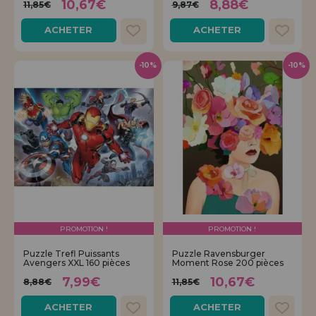
10,67€
8,88€
11,85€
9,87€
ACHETER
ACHETER
-10%
-10%
PROMOTION !
PROMOTION !
Puzzle Trefl Puissants
Puzzle Ravensburger
Avengers XXL 160 pièces
Moment Rose 200 pièces
7,99€
10,67€
8,88€
11,85€
ACHETER
ACHETER