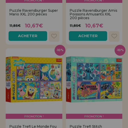
PROMOTION !
PROMOTION !
Allez-y! Nous vous attendions.
Puzzle Ravensburger Super
Puzzle Ravensburger Amis
Mario XXL 200 pièces
Poissons Amusants XXL
ENREGISTREMENT DISTRIBUTEUR
200 pièces
10,67€
10,67€
11,85€
11,85€
ACHETER
ACHETER
-10%
-10%
PROMOTION !
PROMOTION !
Puzzle Trefl Le Monde Fou
Puzzle Trefl Stitch