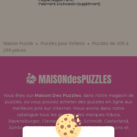
· Paiement à la livraison (supplément)
Maison Puzzle
Puzzles pour Enfants
Puzzles de 200 à
»
»
299 pièces
Vous êtes sur
Maison Des Puzzles
, dans notre magasin de
puzzles, où vous pouvez acheter des puzzles en ligne aux
meilleurs prix sur Internet. Nous avons dans notre
catalogue tous les puzzles des marques Educa,
Ravensburger, Clementoni, Heye, Schmidt, Castorland,
Jumbo, Trefl, Piatnik, Anatolian, Art Puzzle, Gibsons et
bien d'autres.