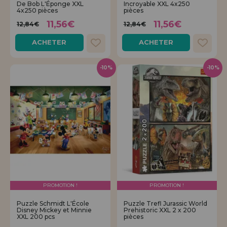
De Bob L'Éponge XXL
Incroyable XXL 4x250
4x250 pièces
pièces
11,56€
11,56€
12,84€
12,84€
ACHETER
ACHETER
-10%
-10%
PROMOTION !
PROMOTION !
Puzzle Schmidt L'École
Puzzle Trefl Jurassic World
Disney Mickey et Minnie
Prehistoric XXL 2 x 200
XXL 200 pcs
pièces