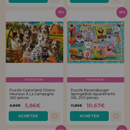
-15%
-10%
PROMOTION !
PROMOTION !
Puzzle Castorland Chiens
Puzzle Ravensburger
Heureux À La Campagne
SpongeBob SquarePants
260 pièces
XXL 200 pièces
5,86€
10,67€
6,89€
11,85€
ACHETER
ACHETER