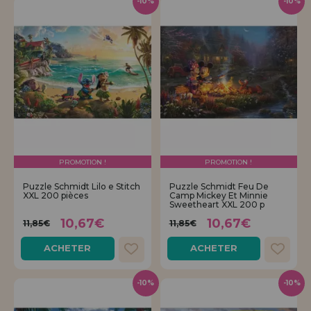
-10%
-10%
PROMOTION !
PROMOTION !
Puzzle Schmidt Lilo e Stitch
Puzzle Schmidt Feu De
XXL 200 pièces
Camp Mickey Et Minnie
Sweetheart XXL 200 p
10,67€
10,67€
11,85€
11,85€
ACHETER
ACHETER
-10%
-10%