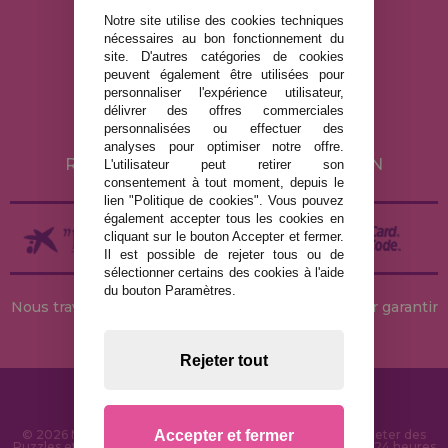
Notre site utilise des cookies techniques
nécessaires au bon fonctionnement du
MENTIONS LÉGALES
site. D'autres catégories de cookies
peuvent également être utilisées pour
POLITIQUE DE CONFIDENTIALITÉ
personnaliser l'expérience utilisateur,
POLITIQUE DE COOKIES
délivrer des offres commerciales
personnalisées ou effectuer des
LIVRAISON ET RETOUR
analyses pour optimiser notre offre.
RETOURS / DROIT DE RÉTRACTATION
L'utilisateur peut retirer son
consentement à tout moment, depuis le
lien "Politique de cookies". Vous pouvez
également accepter tous les cookies en
cliquant sur le bouton Accepter et fermer.
Il est possible de rejeter tous ou de
sélectionner certains des cookies à l'aide
du bouton Paramètres.
Nous travaillons avec des stocks permanents pour garantir
des livraisons rapides
Rejeter tout
Accepter et fermer
© 2026 MaisonDesPuzzles.fr - Boutique en ligne pour acheter des
Puzzles et des Casse-têtes sur Internet. Livraison rapide en 24 heures