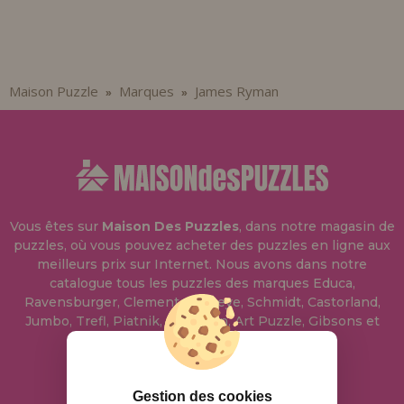
Allez-y! Nous vous attendions.
ENREGISTREMENT DISTRIBUTEUR
Maison Puzzle
Marques
James Ryman
»
»
Vous êtes sur
Maison Des Puzzles
, dans notre magasin de
puzzles, où vous pouvez acheter des puzzles en ligne aux
meilleurs prix sur Internet. Nous avons dans notre
catalogue tous les puzzles des marques Educa,
Ravensburger, Clementoni, Heye, Schmidt, Castorland,
Jumbo, Trefl, Piatnik, Anatolian, Art Puzzle, Gibsons et
bien d'autres.
info@maisondespuzzles.fr
Gestion des cookies