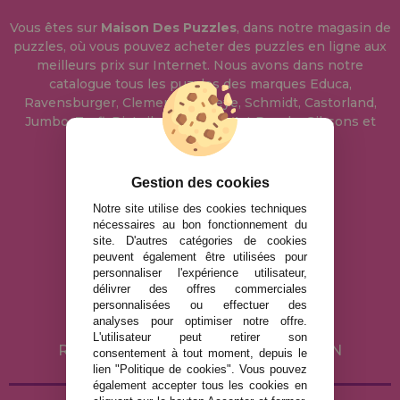
Vous êtes sur
Maison Des Puzzles
, dans notre magasin de
puzzles, où vous pouvez acheter des puzzles en ligne aux
meilleurs prix sur Internet. Nous avons dans notre
catalogue tous les puzzles des marques Educa,
Ravensburger, Clementoni, Heye, Schmidt, Castorland,
Jumbo, Trefl, Piatnik, Anatolian, Art Puzzle, Gibsons et
bien d'autres.
Gestion des cookies
info@maisondespuzzles.fr
Notre site utilise des cookies techniques
nécessaires au bon fonctionnement du
site. D'autres catégories de cookies
MENTIONS LÉGALES
peuvent également être utilisées pour
personnaliser l'expérience utilisateur,
POLITIQUE DE CONFIDENTIALITÉ
délivrer des offres commerciales
POLITIQUE DE COOKIES
personnalisées ou effectuer des
analyses pour optimiser notre offre.
LIVRAISON ET RETOUR
L'utilisateur peut retirer son
RETOURS / DROIT DE RÉTRACTATION
consentement à tout moment, depuis le
lien "Politique de cookies". Vous pouvez
également accepter tous les cookies en