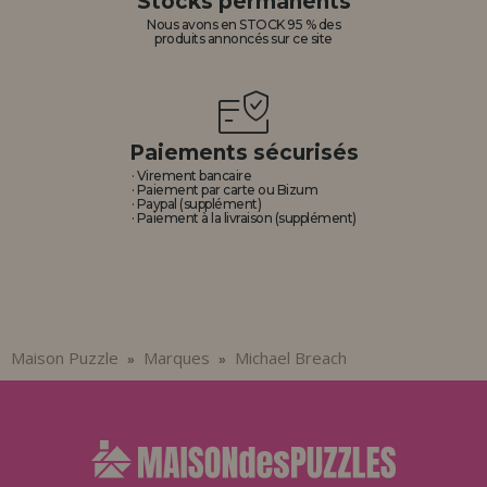
Stocks permanents
Allez-y! Nous vous attendions.
Nous avons en STOCK 95 % des
produits annoncés sur ce site
ENREGISTREMENT DISTRIBUTEUR
Paiements sécurisés
· Virement bancaire
· Paiement par carte ou Bizum
· Paypal (supplément)
· Paiement à la livraison (supplément)
Maison Puzzle
Marques
Michael Breach
»
»