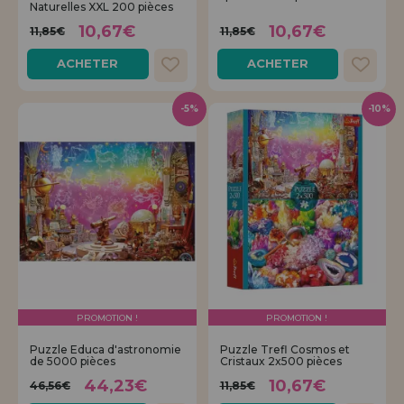
Naturelles XXL 200 pièces
10,67€
10,67€
11,85€
11,85€
ACHETER
ACHETER
-5%
-10%
PROMOTION !
PROMOTION !
Puzzle Educa d'astronomie
Puzzle Trefl Cosmos et
de 5000 pièces
Cristaux 2x500 pièces
44,23€
10,67€
46,56€
11,85€