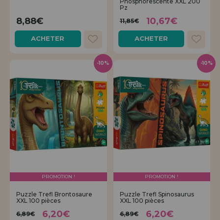
Phosphorescente XXL 200
Allez-y! Nous vous attendions.
Pz
8,88€
10,67€
11,85€
ENREGISTREMENT DISTRIBUTEUR
ACHETER
ACHETER
-10%
-10%
PROMOTION !
PROMOTION !
Puzzle Trefl Brontosaure
Puzzle Trefl Spinosaurus
XXL 100 pièces
XXL 100 pièces
6,20€
6,20€
6,89€
6,89€