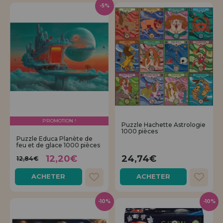
-5%
PROMOTION !
Puzzle Hachette Astrologie
1000 pièces
Puzzle Educa Planète de
feu et de glace 1000 pièces
12,20€
24,74€
12,84€
ACHETER
ACHETER
-10%
-10%