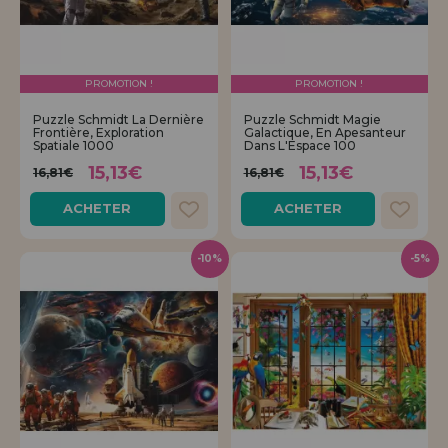
PROMOTION !
PROMOTION !
Puzzle Schmidt La Dernière
Puzzle Schmidt Magie
Frontière, Exploration
Galactique, En Apesanteur
Spatiale 1000
Dans L'Espace 100
15,13€
15,13€
16,81€
16,81€
ACHETER
ACHETER
-10%
-5%