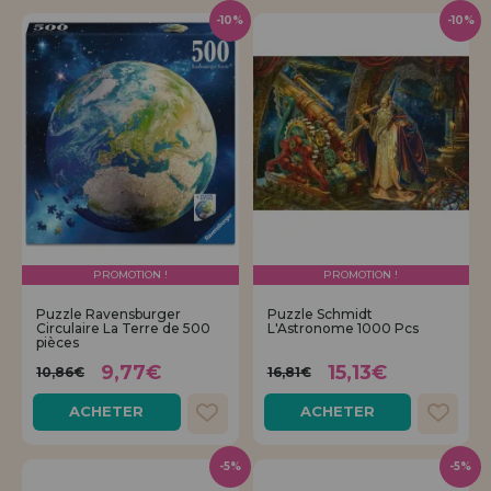
-10%
-10%
PROMOTION !
PROMOTION !
Puzzle Ravensburger
Puzzle Schmidt
Circulaire La Terre de 500
L'Astronome 1000 Pcs
pièces
9,77€
15,13€
10,86€
16,81€
ACHETER
ACHETER
-5%
-5%