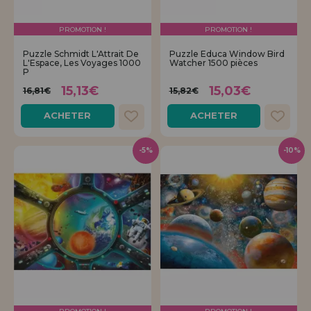
PROMOTION !
PROMOTION !
Puzzle Schmidt L'Attrait De
Puzzle Educa Window Bird
L'Espace, Les Voyages 1000
Watcher 1500 pièces
P
15,13€
15,03€
16,81€
15,82€
ACHETER
ACHETER
-5%
-10%