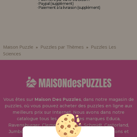
· Paypal (supplément)
· Paiement à la livraison (supplément)
Maison Puzzle
Puzzles par Thèmes
Puzzles Les
»
»
Sciences
Vous êtes sur
Maison Des Puzzles
, dans notre magasin de
puzzles, où vous pouvez acheter des puzzles en ligne aux
meilleurs prix sur Internet. Nous avons dans notre
catalogue tous les puzzles des marques Educa,
Ravensburger, Clementoni, Heye, Schmidt, Castorland,
Jumbo, Trefl, Piatnik, Anatolian, Art Puzzle, Gibsons et