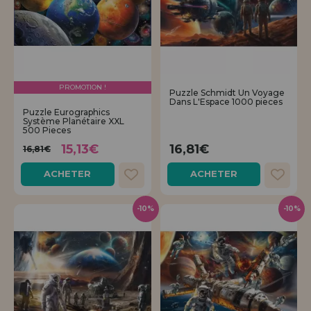
PROMOTION !
Puzzle Schmidt Un Voyage
Dans L'Espace 1000 pieces
Puzzle Eurographics
Système Planétaire XXL
500 Pieces
15,13€
16,81€
16,81€
ACHETER
ACHETER
-10%
-10%