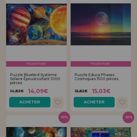
PROMOTION !
PROMOTION !
Puzzle Bluebird Système
Puzzle Educa Phases
Solaire Époustouflant 1000
Cosmiques 1500 pièces
pièces
14,09€
15,03€
14,83€
15,82€
ACHETER
ACHETER
-10%
-10%