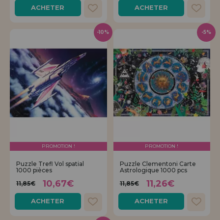
ACHETER
ACHETER
-10%
-5%
PROMOTION !
PROMOTION !
Puzzle Trefl Vol spatial
Puzzle Clementoni Carte
1000 pièces
Astrologique 1000 pcs
10,67€
11,26€
11,85€
11,85€
ACHETER
ACHETER