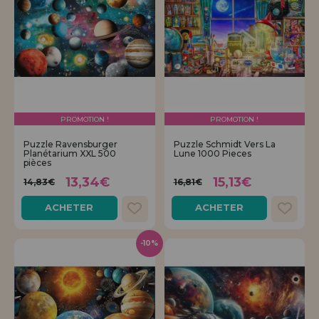
PROMOTION !
PROMOTION !
Puzzle Ravensburger
Puzzle Schmidt Vers La
Planétarium XXL 500
Lune 1000 Pieces
pièces
13,34€
15,13€
14,83€
16,81€
ACHETER
ACHETER
-10%