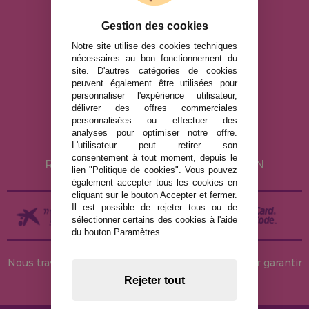
bien d'autres.
Gestion des cookies
info@maisondespuzzles.fr
Notre site utilise des cookies techniques
nécessaires au bon fonctionnement du
site. D'autres catégories de cookies
peuvent également être utilisées pour
MENTIONS LÉGALES
personnaliser l'expérience utilisateur,
POLITIQUE DE CONFIDENTIALITÉ
délivrer des offres commerciales
personnalisées ou effectuer des
POLITIQUE DE COOKIES
analyses pour optimiser notre offre.
LIVRAISON ET RETOUR
L'utilisateur peut retirer son
consentement à tout moment, depuis le
RETOURS / DROIT DE RÉTRACTATION
lien "Politique de cookies". Vous pouvez
également accepter tous les cookies en
cliquant sur le bouton Accepter et fermer.
Il est possible de rejeter tous ou de
sélectionner certains des cookies à l'aide
du bouton Paramètres.
Nous travaillons avec des stocks permanents pour garantir
des livraisons rapides
Rejeter tout