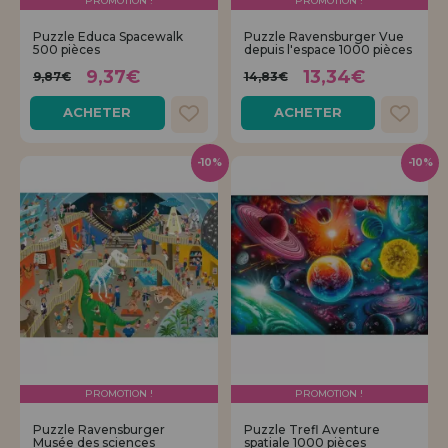
PROMOTION !
PROMOTION !
Puzzle Educa Spacewalk
Puzzle Ravensburger Vue
500 pièces
depuis l'espace 1000 pièces
9,37€
13,34€
9,87€
14,83€
ACHETER
ACHETER
-10%
-10%
PROMOTION !
PROMOTION !
Puzzle Ravensburger
Puzzle Trefl Aventure
Musée des sciences
spatiale 1000 pièces