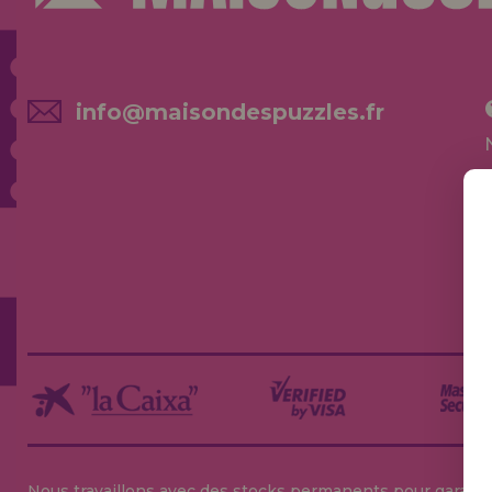
info@maisondespuzzles.fr
Nous travaillons avec des stocks permanents pour garantir