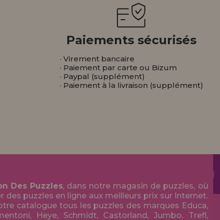
Paiements sécurisés
· Virement bancaire
· Paiement par carte ou Bizum
· Paypal (supplément)
· Paiement à la livraison (supplément)
on Des Puzzles
, dans notre magasin de puzzles, où
des puzzles en ligne aux meilleurs prix sur Internet.
tre catalogue tous les puzzles des marques Educa,
entoni, Heye, Schmidt, Castorland, Jumbo, Trefl,