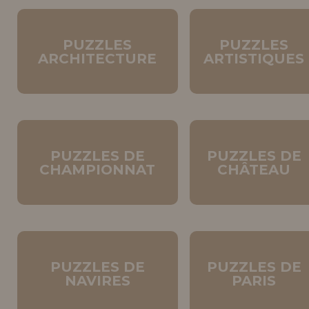
Allez-y! Nous vous attendions.
PUZZLES
PUZZLES
NOUVEAU CLIENT
INFORMATION
ARCHITECTURE
ARTISTIQUES
info@maisondespuzzles.fr
PUZZLES DE
PUZZLES DE
CHAMPIONNAT
CHÂTEAU
PUZZLES DE
PUZZLES DE
NAVIRES
PARIS