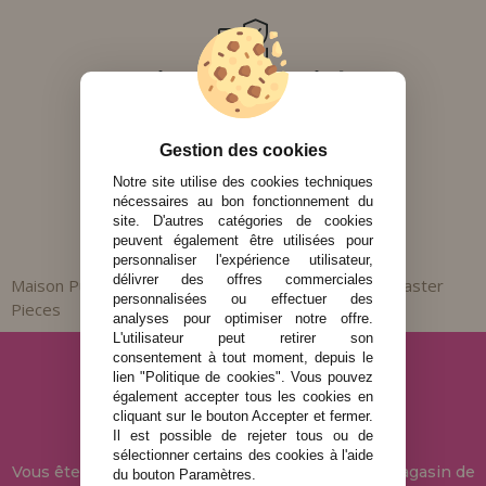
Paiements sécurisés
· Virement bancaire
· Paiement par carte ou Bizum
· Paypal (supplément)
· Paiement à la livraison (supplément)
Gestion des cookies
Notre site utilise des cookies techniques
nécessaires au bon fonctionnement du
site. D'autres catégories de cookies
peuvent également être utilisées pour
personnaliser l'expérience utilisateur,
délivrer des offres commerciales
Maison Puzzle
Puzzles par Marques
Puzzles Master
»
»
personnalisées ou effectuer des
Pieces
analyses pour optimiser notre offre.
L'utilisateur peut retirer son
consentement à tout moment, depuis le
lien "Politique de cookies". Vous pouvez
également accepter tous les cookies en
cliquant sur le bouton Accepter et fermer.
Il est possible de rejeter tous ou de
sélectionner certains des cookies à l'aide
Vous êtes sur
Maison Des Puzzles
, dans notre magasin de
du bouton Paramètres.