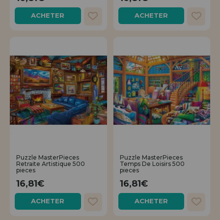
Allez-y! Nous vous attendions.
ACHETER
ACHETER
ENREGISTREMENT DISTRIBUTEUR
Puzzle MasterPieces
Puzzle MasterPieces
Retraite Artistique 500
Temps De Loisirs 500
pieces
pieces
16,81€
16,81€
ACHETER
ACHETER