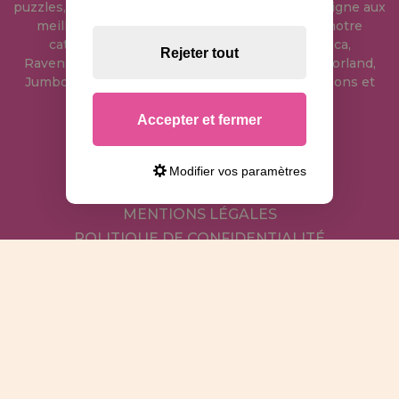
puzzles, où vous pouvez acheter des puzzles en ligne aux
meilleurs prix sur Internet. Nous avons dans notre
catalogue tous les puzzles des marques Educa,
Rejeter tout
Ravensburger, Clementoni, Heye, Schmidt, Castorland,
Jumbo, Trefl, Piatnik, Anatolian, Art Puzzle, Gibsons et
bien d'autres.
Accepter et fermer
info@maisondespuzzles.fr
Modifier vos paramètres
MENTIONS LÉGALES
POLITIQUE DE CONFIDENTIALITÉ
POLITIQUE DE COOKIES
LIVRAISON ET RETOUR
RETOURS / DROIT DE RÉTRACTATION