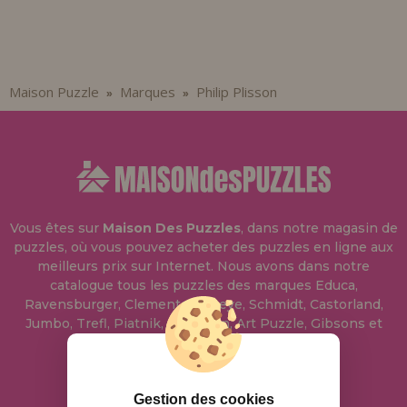
Allez-y! Nous vous attendions.
ENREGISTREMENT DISTRIBUTEUR
Maison Puzzle
Marques
Philip Plisson
»
»
Vous êtes sur
Maison Des Puzzles
, dans notre magasin de
puzzles, où vous pouvez acheter des puzzles en ligne aux
meilleurs prix sur Internet. Nous avons dans notre
catalogue tous les puzzles des marques Educa,
Ravensburger, Clementoni, Heye, Schmidt, Castorland,
Jumbo, Trefl, Piatnik, Anatolian, Art Puzzle, Gibsons et
bien d'autres.
info@maisondespuzzles.fr
Gestion des cookies