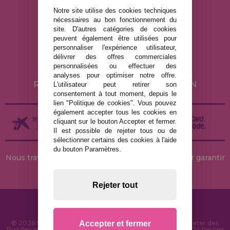
Notre site utilise des cookies techniques
nécessaires au bon fonctionnement du
MENTIONS LÉGALES
site. D'autres catégories de cookies
peuvent également être utilisées pour
POLITIQUE DE CONFIDENTIALITÉ
personnaliser l'expérience utilisateur,
POLITIQUE DE COOKIES
délivrer des offres commerciales
personnalisées ou effectuer des
LIVRAISON ET RETOUR
analyses pour optimiser notre offre.
RETOURS / DROIT DE RÉTRACTATION
L'utilisateur peut retirer son
consentement à tout moment, depuis le
lien "Politique de cookies". Vous pouvez
également accepter tous les cookies en
cliquant sur le bouton Accepter et fermer.
Il est possible de rejeter tous ou de
sélectionner certains des cookies à l'aide
du bouton Paramètres.
Nous travaillons avec des stocks permanents pour garantir
des livraisons rapides
Rejeter tout
Accepter et fermer
© 2026 MaisonDesPuzzles.fr - Boutique en ligne pour acheter des
Puzzles et des Casse-têtes sur Internet. Livraison rapide en 24 heures