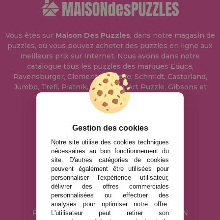
Vous êtes sur
Maison Des Puzzles
, dans notre magasin de
puzzles, où vous pouvez acheter des puzzles en ligne aux
meilleurs prix sur Internet. Nous avons dans notre
catalogue tous les puzzles des marques Educa,
Ravensburger, Clementoni, Heye, Schmidt, Castorland,
Jumbo, Trefl, Piatnik, Anatolian, Art Puzzle, Gibsons et
bien d'autres.
info@maisondespuzzles.fr
Gestion des cookies
Notre site utilise des cookies techniques
nécessaires au bon fonctionnement du
MENTIONS LÉGALES
site. D'autres catégories de cookies
peuvent également être utilisées pour
POLITIQUE DE CONFIDENTIALITÉ
personnaliser l'expérience utilisateur,
POLITIQUE DE COOKIES
délivrer des offres commerciales
personnalisées ou effectuer des
LIVRAISON ET RETOUR
analyses pour optimiser notre offre.
RETOURS / DROIT DE RÉTRACTATION
L'utilisateur peut retirer son