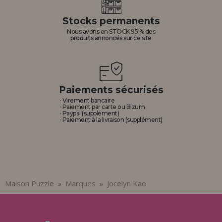
Allez-y! Nous vous attendions.
Stocks permanents
ENREGISTREMENT DISTRIBUTEUR
Nous avons en STOCK 95 % des
produits annoncés sur ce site
Paiements sécurisés
· Virement bancaire
· Paiement par carte ou Bizum
· Paypal (supplément)
· Paiement à la livraison (supplément)
Maison Puzzle
Marques
Jocelyn Kao
»
»