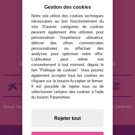
Gestion des cookies
info@maisondespuzzles.fr
Notre site utilise des cookies techniques
nécessaires au bon fonctionnement du
site. D'autres catégories de cookies
MENTIONS LÉGALES
peuvent également être utilisées pour
personnaliser l'expérience utilisateur,
POLITIQUE DE CONFIDENTIALITÉ
délivrer des offres commerciales
POLITIQUE DE COOKIES
personnalisées ou effectuer des
analyses pour optimiser notre offre.
LIVRAISON ET RETOUR
L'utilisateur peut retirer son
RETOURS / DROIT DE RÉTRACTATION
consentement à tout moment, depuis le
lien "Politique de cookies". Vous pouvez
également accepter tous les cookies en
cliquant sur le bouton Accepter et fermer.
Il est possible de rejeter tous ou de
sélectionner certains des cookies à l'aide
du bouton Paramètres.
Nous travaillons avec des stocks permanents pour garantir
des livraisons rapides
Rejeter tout