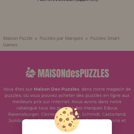
Allez-y! Nous vous attendions.
ENREGISTREMENT DISTRIBUTEUR
Maison Puzzle
Puzzles par Marques
Puzzles Smart
»
»
Games
Vous êtes sur
Maison Des Puzzles
, dans notre magasin de
puzzles, où vous pouvez acheter des puzzles en ligne aux
meilleurs prix sur Internet. Nous avons dans notre
catalogue tous les puzzles des marques Educa,
Ravensburger, Clementoni, Heye, Schmidt, Castorland,
Jumbo, Trefl, Piatnik, Anatolian, Art Puzzle, Gibsons et
bien d'autres.