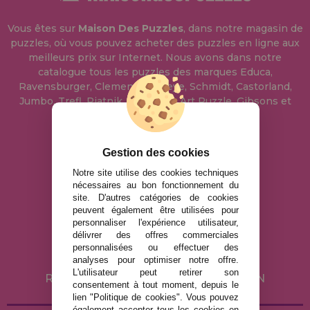
Vous êtes sur
Maison Des Puzzles
, dans notre magasin de
puzzles, où vous pouvez acheter des puzzles en ligne aux
meilleurs prix sur Internet. Nous avons dans notre
catalogue tous les puzzles des marques Educa,
Ravensburger, Clementoni, Heye, Schmidt, Castorland,
Jumbo, Trefl, Piatnik, Anatolian, Art Puzzle, Gibsons et
bien d'autres.
Gestion des cookies
info@maisondespuzzles.fr
Notre site utilise des cookies techniques
nécessaires au bon fonctionnement du
site. D'autres catégories de cookies
MENTIONS LÉGALES
peuvent également être utilisées pour
POLITIQUE DE CONFIDENTIALITÉ
personnaliser l'expérience utilisateur,
délivrer des offres commerciales
POLITIQUE DE COOKIES
personnalisées ou effectuer des
LIVRAISON ET RETOUR
analyses pour optimiser notre offre.
L'utilisateur peut retirer son
RETOURS / DROIT DE RÉTRACTATION
consentement à tout moment, depuis le
lien "Politique de cookies". Vous pouvez
également accepter tous les cookies en