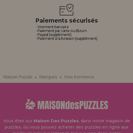
Paiements sécurisés
· Virement bancaire
· Paiement par carte ou Bizum
· Paypal (supplément)
· Paiement à la livraison (supplément)
Maison Puzzle
Marques
Inna Korneeva
»
»
Vous êtes sur
Maison Des Puzzles
, dans notre magasin de
puzzles, où vous pouvez acheter des puzzles en ligne aux