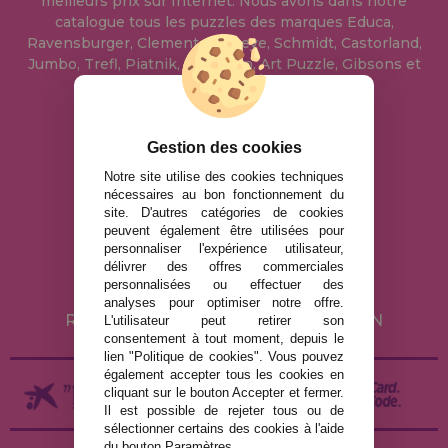
meilleurs prix sur Internet. Nous avons dans notre
catalogue tous les puzzles des marques Educa,
Ravensburger, Clementoni, Heye, Schmidt, Castorland,
Jumbo, Trefl, Piatnik, Anatolian, Art Puzzle, Gibsons et
bien d'autres.
info@maisondespuzzles.fr
Gestion des cookies
Notre site utilise des cookies techniques
nécessaires au bon fonctionnement du
MENTIONS LÉGALES
site. D'autres catégories de cookies
peuvent également être utilisées pour
POLITIQUE DE CONFIDENTIALITÉ
personnaliser l'expérience utilisateur,
POLITIQUE DE COOKIES
délivrer des offres commerciales
personnalisées ou effectuer des
LIVRAISON ET RETOUR
analyses pour optimiser notre offre.
RETOURS / DROIT DE RÉTRACTATION
L'utilisateur peut retirer son
consentement à tout moment, depuis le
lien "Politique de cookies". Vous pouvez
également accepter tous les cookies en
cliquant sur le bouton Accepter et fermer.
Il est possible de rejeter tous ou de
sélectionner certains des cookies à l'aide
du bouton Paramètres.