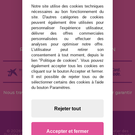
Notre site utilise des cookies techniques
nécessaires au bon fonctionnement du
MENTIONS LÉGALES
site. D'autres catégories de cookies
peuvent également être utilisées pour
POLITIQUE DE CONFIDENTIALITÉ
personnaliser l'expérience utilisateur,
POLITIQUE DE COOKIES
délivrer des offres commerciales
personnalisées ou effectuer des
LIVRAISON ET RETOUR
analyses pour optimiser notre offre.
RETOURS / DROIT DE RÉTRACTATION
L'utilisateur peut retirer son
consentement à tout moment, depuis le
lien "Politique de cookies". Vous pouvez
également accepter tous les cookies en
cliquant sur le bouton Accepter et fermer.
Il est possible de rejeter tous ou de
sélectionner certains des cookies à l'aide
du bouton Paramètres.
Nous travaillons avec des stocks permanents pour garantir
des livraisons rapides
Rejeter tout
Accepter et fermer
© 2026 MaisonDesPuzzles.fr - Boutique en ligne pour acheter des
Puzzles et des Casse-têtes sur Internet. Livraison rapide en 24 heures