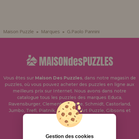
Allez-y! Nous vous attendions.
ENREGISTREMENT DISTRIBUTEUR
Maison Puzzle
Marques
G.Paolo Pannini
»
»
Vous êtes sur
Maison Des Puzzles
, dans notre magasin de
puzzles, où vous pouvez acheter des puzzles en ligne aux
meilleurs prix sur Internet. Nous avons dans notre
catalogue tous les puzzles des marques Educa,
Ravensburger, Clementoni, Heye, Schmidt, Castorland,
Jumbo, Trefl, Piatnik, Anatolian, Art Puzzle, Gibsons et
bien d'autres.
info@maisondespuzzles.fr
Gestion des cookies