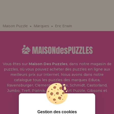
Allez-y! Nous vous attendions.
ENREGISTREMENT DISTRIBUTEUR
Maison Puzzle
Marques
Eric Erwin
»
»
Vous êtes sur
Maison Des Puzzles
, dans notre magasin de
puzzles, où vous pouvez acheter des puzzles en ligne aux
meilleurs prix sur Internet. Nous avons dans notre
catalogue tous les puzzles des marques Educa,
Ravensburger, Clementoni, Heye, Schmidt, Castorland,
Jumbo, Trefl, Piatnik, Anatolian, Art Puzzle, Gibsons et
bien d'autres.
info@maisondespuzzles.fr
Gestion des cookies