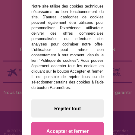
Notre site utilise des cookies techniques
nécessaires au bon fonctionnement du
MENTIONS LÉGALES
site. D'autres catégories de cookies
peuvent également être utilisées pour
POLITIQUE DE CONFIDENTIALITÉ
personnaliser l'expérience utilisateur,
POLITIQUE DE COOKIES
délivrer des offres commerciales
personnalisées ou effectuer des
LIVRAISON ET RETOUR
analyses pour optimiser notre offre.
RETOURS / DROIT DE RÉTRACTATION
L'utilisateur peut retirer son
consentement à tout moment, depuis le
lien "Politique de cookies". Vous pouvez
également accepter tous les cookies en
cliquant sur le bouton Accepter et fermer.
Il est possible de rejeter tous ou de
sélectionner certains des cookies à l'aide
du bouton Paramètres.
Nous travaillons avec des stocks permanents pour garantir
des livraisons rapides
Rejeter tout
Accepter et fermer
© 2026 MaisonDesPuzzles.fr - Boutique en ligne pour acheter des
Puzzles et des Casse-têtes sur Internet. Livraison rapide en 24 heures