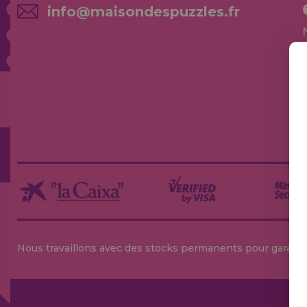
info@maisondespuzzles.fr
Nous travaillons avec des stocks permanents pour garantir