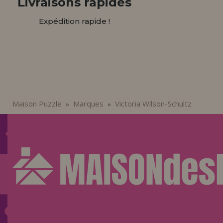
Livraisons rapides
Expédition rapide !
Maison Puzzle
Marques
Victoria Wilson-Schultz
»
»