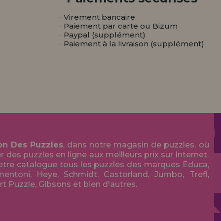
· Virement bancaire
· Paiement par carte ou Bizum
· Paypal (supplément)
· Paiement à la livraison (supplément)
on Des Puzzles
, dans notre magasin de puzzles, où
des puzzles en ligne aux meilleurs prix sur Internet.
tre catalogue tous les puzzles des marques Educa,
entoni, Heye, Schmidt, Castorland, Jumbo, Trefl,
Art Puzzle, Gibsons et bien d'autres.