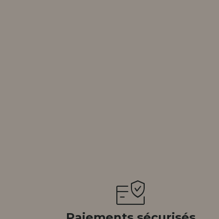
tendions.
REMENT
UTEUR
Paiements sécurisés