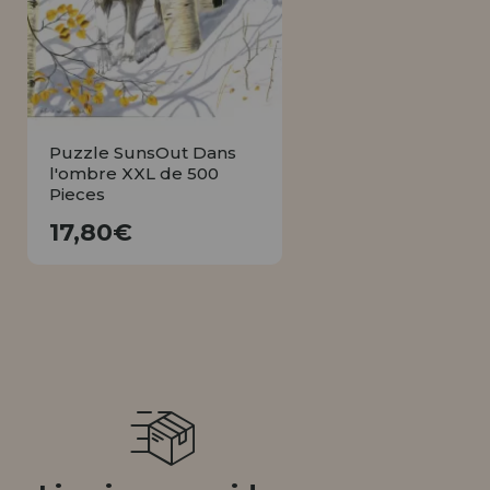
Allez-y! Nous vous attendions.
NOUVEAU CLIENT
INFORMATION
info@maisondespuzzles.fr
Puzzle SunsOut Dans
l'ombre XXL de 500
Pieces
17,80€
17,80€
ACHETER