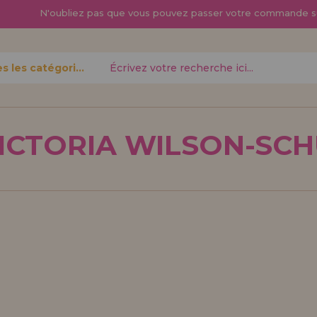
N'oubliez pas que vous pouvez passer
votre commande s
Toutes les catégories
oublié?
ICTORIA WILSON-SCH
Je veux m'enregist
nouveau 
pouvez
Vous êtes un profess
gne,
produits dans votre en
opérations
découvrez nos conditi
distribution.