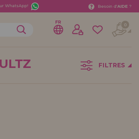
ur WhatsApp!
Besoin d'
AIDE
?
FR
0
ULTZ
FILTRES
rer en tant que
distributeur
ionnel ou une entreprise ? Vous souhaitez vendre nos
treprise ? Inscrivez-vous en tant que distributeur et
ons de vente avec des remises spéciales pour la