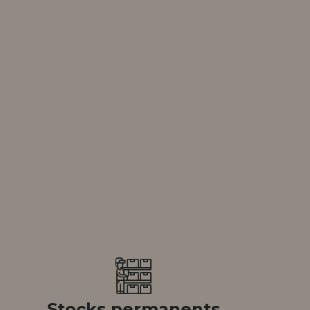
Allez-y! Nous vous at
ENREGIST
DISTRIB
Stocks permanents