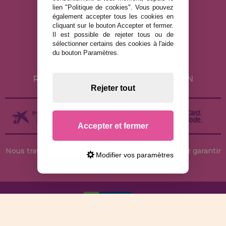
lien "Politique de cookies". Vous pouvez
également accepter tous les cookies en
MENTIONS LÉGALES
cliquant sur le bouton Accepter et fermer.
Il est possible de rejeter tous ou de
POLITIQUE DE CONFIDENTIALITÉ
sélectionner certains des cookies à l'aide
POLITIQUE DE COOKIES
du bouton Paramètres.
LIVRAISON ET RETOUR
RETOURS / DROIT DE RÉTRACTATION
Rejeter tout
Accepter et fermer
Nous travaillons avec des stocks permanents pour garantir
Modifier vos paramètres
des livraisons rapides
© 2026 MaisonDesPuzzles.fr - Boutique en ligne pour acheter des
Puzzles et des Casse-têtes sur Internet. Livraison rapide en 24 heures