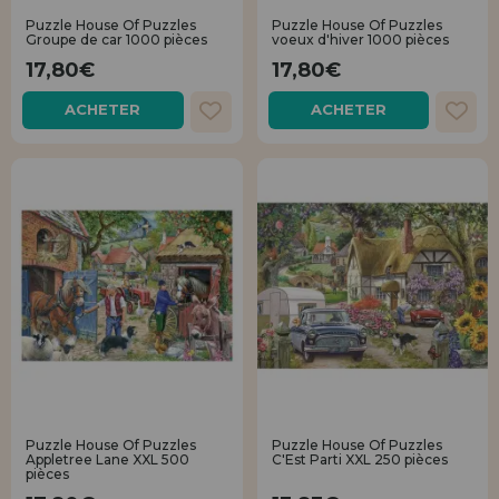
LIQUIDATIONS
Je veux m'enregistrer en tant que
nouveau client
Puzzle House Of Puzzles
Puzzle House Of Puzzles
Groupe de car 1000 pièces
voeux d'hiver 1000 pièces
17,80€
17,80€
En créant un compte sur maisondespuzzles.fr, vous pouvez faire vos
INFORMATION
achats rapidement dans notre boutique en ligne, vérifier le statut de
ACHETER
ACHETER
vos commandes et consulter vos opérations précédentes.
info@maisondespuzzles.fr
Allez-y! Nous vous attendions.
NOUVEAU CLIENT
Je veux m'enregistrer en tant que
nouveau distributeur
Vous êtes un professionnel ou une entreprise ? Vous souhaitez
Puzzle House Of Puzzles
Puzzle House Of Puzzles
vendre nos produits dans votre entreprise ? Inscrivez-vous en tant
Appletree Lane XXL 500
C'Est Parti XXL 250 pièces
que distributeur et découvrez nos conditions de vente avec des
pièces
remises spéciales pour la distribution.