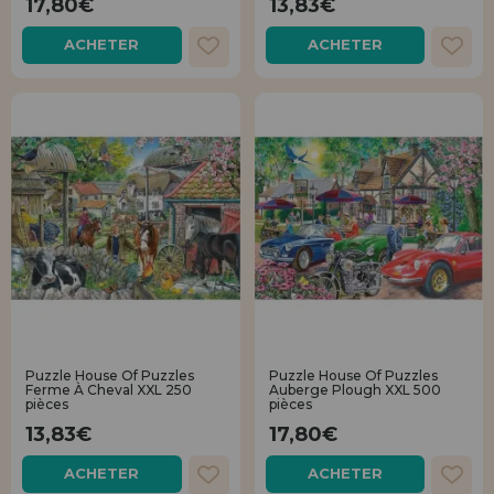
17,80€
13,83€
Allez-y! Nous vous attendions.
ACHETER
ACHETER
ENREGISTREMENT DISTRIBUTEUR
Puzzle House Of Puzzles
Puzzle House Of Puzzles
Ferme À Cheval XXL 250
Auberge Plough XXL 500
pièces
pièces
13,83€
17,80€
ACHETER
ACHETER