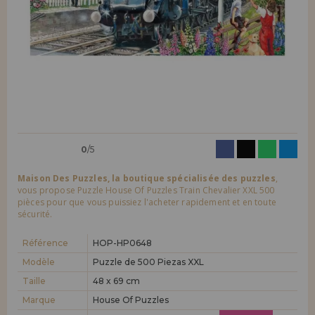
LIQUIDATIONS
Je veux m'enregistrer en tant que
nouveau client
En créant un compte sur maisondespuzzles.fr, vous pouvez faire vos
INFORMATION
achats rapidement dans notre boutique en ligne, vérifier le statut de
vos commandes et consulter vos opérations précédentes.
info@maisondespuzzles.fr
Allez-y! Nous vous attendions.
NOUVEAU CLIENT
0
/5
Maison Des Puzzles, la boutique spécialisée des puzzles
,
vous propose Puzzle House Of Puzzles Train Chevalier XXL 500
pièces pour que vous puissiez l'acheter rapidement et en toute
sécurité.
Je veux m'enregistrer en tant que
nouveau distributeur
Référence
HOP-HP0648
Modèle
Puzzle de 500 Piezas XXL
Vous êtes un professionnel ou une entreprise ? Vous souhaitez
vendre nos produits dans votre entreprise ? Inscrivez-vous en tant
Taille
48 x 69 cm
que distributeur et découvrez nos conditions de vente avec des
Marque
House Of Puzzles
remises spéciales pour la distribution.