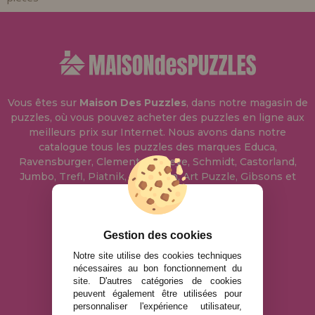
Vous êtes sur
Maison Des Puzzles
, dans notre magasin de
puzzles, où vous pouvez acheter des puzzles en ligne aux
meilleurs prix sur Internet. Nous avons dans notre
catalogue tous les puzzles des marques Educa,
Ravensburger, Clementoni, Heye, Schmidt, Castorland,
Jumbo, Trefl, Piatnik, Anatolian, Art Puzzle, Gibsons et
bien d'autres.
info@maisondespuzzles.fr
Gestion des cookies
Notre site utilise des cookies techniques
nécessaires au bon fonctionnement du
MENTIONS LÉGALES
site. D'autres catégories de cookies
peuvent également être utilisées pour
POLITIQUE DE CONFIDENTIALITÉ
personnaliser l'expérience utilisateur,