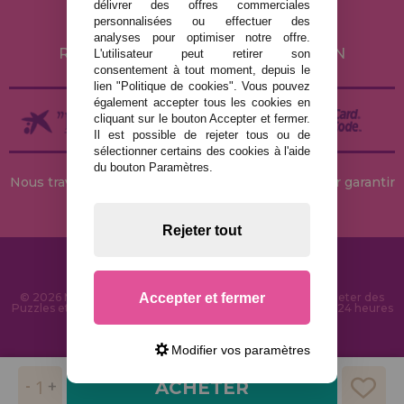
POLITIQUE DE COOKIES
délivrer des offres commerciales
personnalisées ou effectuer des
LIVRAISON ET RETOUR
analyses pour optimiser notre offre.
RETOURS / DROIT DE RÉTRACTATION
L'utilisateur peut retirer son
consentement à tout moment, depuis le
lien "Politique de cookies". Vous pouvez
également accepter tous les cookies en
cliquant sur le bouton Accepter et fermer.
Il est possible de rejeter tous ou de
sélectionner certains des cookies à l'aide
du bouton Paramètres.
Nous travaillons avec des stocks permanents pour garantir
des livraisons rapides
Rejeter tout
Accepter et fermer
© 2026 MaisonDesPuzzles.fr - Boutique en ligne pour acheter des
Puzzles et des Casse-têtes sur Internet. Livraison rapide en 24 heures
et sécurité SSL
Modifier vos paramètres
ACHETER