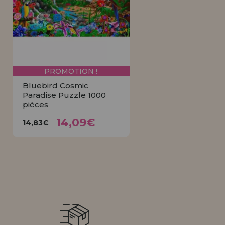
Allez-y! Nous vous attendions.
NOUVEAU CLIENT
INFORMATION
info@maisondespuzzles.fr
PROMOTION !
Bluebird Cosmic
Paradise Puzzle 1000
pièces
14,09€
14,83€
14,09€
14,83€
ACHETER