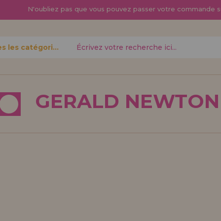
N'oubliez pas que vous pouvez passer
votre commande s
Toutes les catégories
oublié?
GERALD NEWTON
Je veux m'enregist
nouveau 
pouvez
Vous êtes un profess
gne,
produits dans votre en
opérations
découvrez nos conditi
distribution.