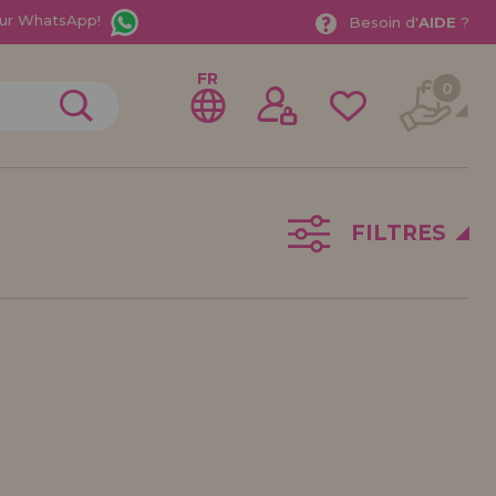
ur WhatsApp!
Besoin d'
AIDE
?
FR
0
FILTRES
rer en tant que
distributeur
ionnel ou une entreprise ? Vous souhaitez vendre nos
treprise ? Inscrivez-vous en tant que distributeur et
ons de vente avec des remises spéciales pour la