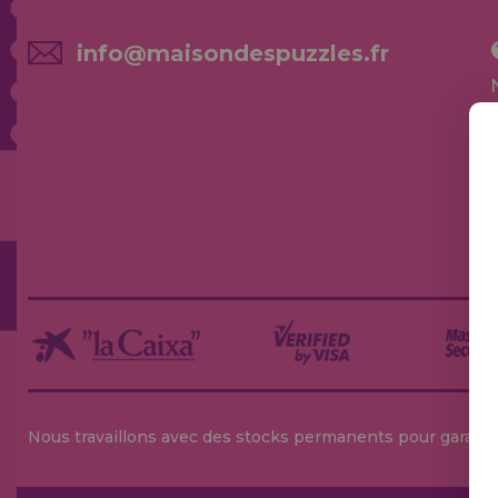
info@maisondespuzzles.fr
Nous travaillons avec des stocks permanents pour garantir