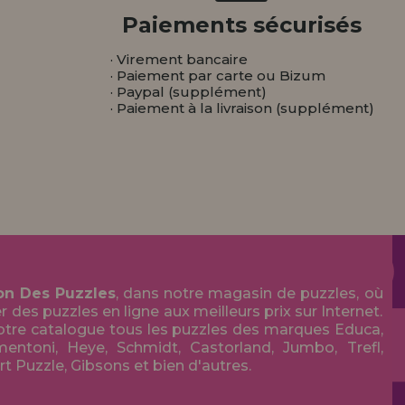
Paiements sécurisés
· Virement bancaire
· Paiement par carte ou Bizum
· Paypal (supplément)
· Paiement à la livraison (supplément)
on Des Puzzles
, dans notre magasin de puzzles, où
des puzzles en ligne aux meilleurs prix sur Internet.
tre catalogue tous les puzzles des marques Educa,
entoni, Heye, Schmidt, Castorland, Jumbo, Trefl,
Art Puzzle, Gibsons et bien d'autres.