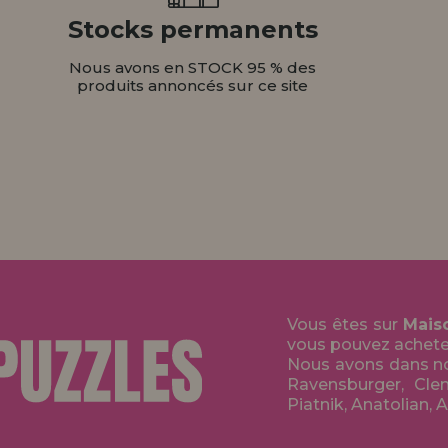
Stocks permanents
Nous avons en STOCK 95 % des
produits annoncés sur ce site
Vous êtes sur
Mais
vous pouvez acheter 
Nous avons dans no
Ravensburger, Clem
Piatnik, Anatolian, 