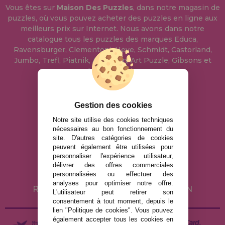
Vous êtes sur
Maison Des Puzzles
, dans notre magasin de
puzzles, où vous pouvez acheter des puzzles en ligne aux
meilleurs prix sur Internet. Nous avons dans notre
catalogue tous les puzzles des marques Educa,
Ravensburger, Clementoni, Heye, Schmidt, Castorland,
Jumbo, Trefl, Piatnik, Anatolian, Art Puzzle, Gibsons et
bien d'autres.
info@maisondespuzzles.fr
Gestion des cookies
Notre site utilise des cookies techniques
nécessaires au bon fonctionnement du
MENTIONS LÉGALES
site. D'autres catégories de cookies
peuvent également être utilisées pour
POLITIQUE DE CONFIDENTIALITÉ
personnaliser l'expérience utilisateur,
POLITIQUE DE COOKIES
délivrer des offres commerciales
personnalisées ou effectuer des
LIVRAISON ET RETOUR
analyses pour optimiser notre offre.
RETOURS / DROIT DE RÉTRACTATION
L'utilisateur peut retirer son
consentement à tout moment, depuis le
lien "Politique de cookies". Vous pouvez
également accepter tous les cookies en