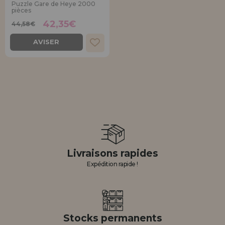
Puzzle Gare de Heye 2000
Allez-y! Nous vous attendions.
pièces
42,35€
44,58€
ENREGISTREMENT DISTRIBUTEUR
AVISER
Livraisons rapides
Expédition rapide !
Stocks permanents