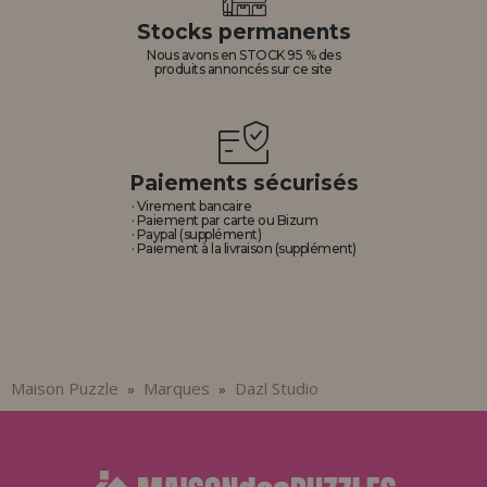
Allez-y! Nous vous attendions.
Stocks permanents
Nous avons en STOCK 95 % des
ENREGISTREMENT DISTRIBUTEUR
produits annoncés sur ce site
Paiements sécurisés
· Virement bancaire
· Paiement par carte ou Bizum
· Paypal (supplément)
· Paiement à la livraison (supplément)
Maison Puzzle
Marques
Dazl Studio
»
»