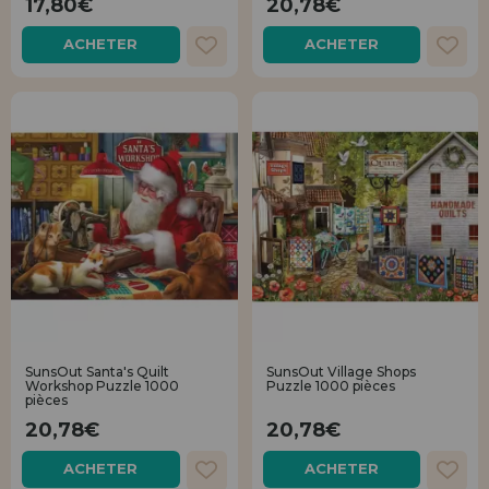
17,80€
20,78€
Allez-y! Nous vous attendions.
ACHETER
ACHETER
ENREGISTREMENT DISTRIBUTEUR
SunsOut Santa's Quilt
SunsOut Village Shops
Workshop Puzzle 1000
Puzzle 1000 pièces
pièces
20,78€
20,78€
ACHETER
ACHETER