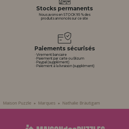
Allez-y! Nous vous attendions.
Stocks permanents
Nous avons en STOCK 95 % des
ENREGISTREMENT DISTRIBUTEUR
produits annoncés sur ce site
Paiements sécurisés
· Virement bancaire
· Paiement par carte ou Bizum
· Paypal (supplément)
· Paiement à la livraison (supplément)
Maison Puzzle
Marques
Nathalie Bräutigam
»
»