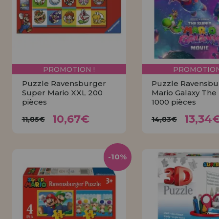
Allez-y! Nous vous attendions.
NOUVEAU CLIENT
INFORMATION
info@maisondespuzzles.fr
PROMOTION !
PROMOTION
Puzzle Ravensburger
Puzzle Ravensbu
Super Mario XXL 200
Mario Galaxy The
pièces
1000 pièces
10,67€
13,3
11,85€
14,83€
10,67€
13,34
11,85€
14,83€
ACHETER
ACHETE
-10%