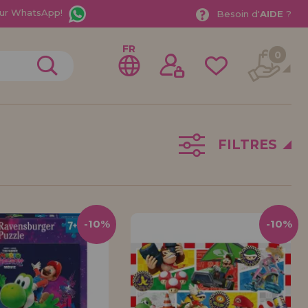
ur WhatsApp!
Besoin d'
AIDE
?
FR
0
FILTRES
rer en tant que
distributeur
-10%
-10%
ionnel ou une entreprise ? Vous souhaitez vendre nos
treprise ? Inscrivez-vous en tant que distributeur et
ons de vente avec des remises spéciales pour la