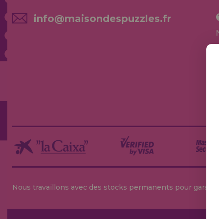
info@maisondespuzzles.fr
Nous travaillons avec des stocks permanents pour garantir