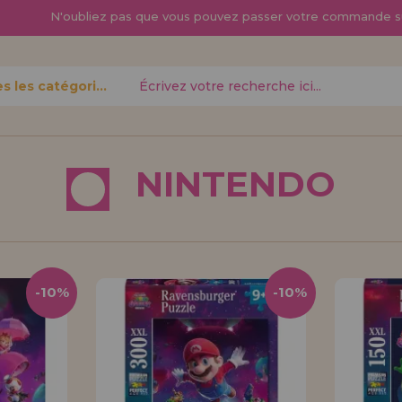
N'oubliez pas que vous pouvez passer
votre commande s
Toutes les catégories
oublié?
NINTENDO
Je veux m'enregist
nouveau 
-10%
-10%
pouvez
Vous êtes un profess
gne,
produits dans votre en
opérations
découvrez nos conditi
distribution.