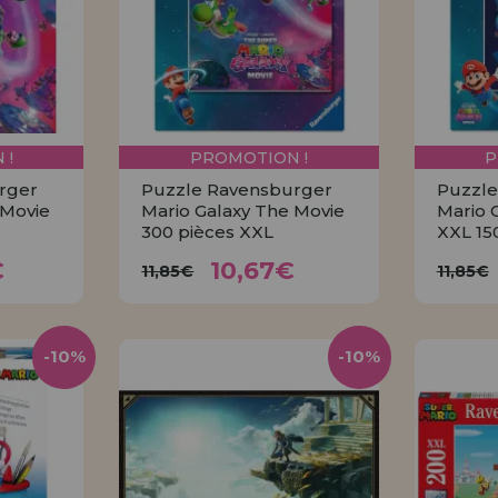
Allez-y! Nous vous at
ENREGIST
DISTRIB
 !
PROMOTION !
P
rger
Puzzle Ravensburger
Puzzle
 Movie
Mario Galaxy The Movie
Mario 
300 pièces XXL
XXL 15
4€
10,67€
11,85€
11
€
10,67€
11,85€
11,85€
R
ACHETER
-10%
-10%