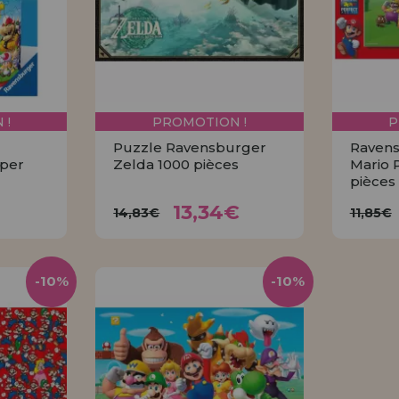
 !
PROMOTION !
P
Puzzle Ravensburger
Ravens
per
Zelda 1000 pièces
Mario 
pièces
6€
13,34€
14,83€
11
13,34€
14,83€
11,85€
R
ACHETER
-10%
-10%