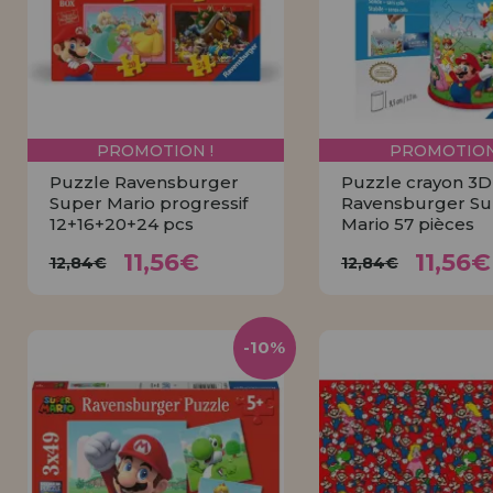
PROMOTION !
PROMOTION
Puzzle Ravensburger
Puzzle crayon 3D
Super Mario progressif
Ravensburger Su
12+16+20+24 pcs
Mario 57 pièces
11,56€
11,5
12,84€
12,84€
11,56€
11,56€
12,84€
12,84€
ACHETER
ACHETE
-10%