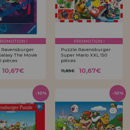
tendions.
REMENT
UTEUR
ROMOTION !
PROMOTION !
 Ravensburger
Puzzle Ravensburger
Galaxy The Movie
Super Mario XXL 150
0 pièces
pièces
10,67€
10,67€
,85€
11,85€
10,67€
10,67€
11,85€
ACHETER
ACHETER
-10%
-10%