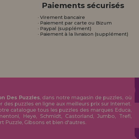
Paiements sécurisés
· Virement bancaire
· Paiement par carte ou Bizum
· Paypal (supplément)
· Paiement à la livraison (supplément)
on Des Puzzles
, dans notre magasin de puzzles, où
des puzzles en ligne aux meilleurs prix sur Internet.
tre catalogue tous les puzzles des marques Educa,
entoni, Heye, Schmidt, Castorland, Jumbo, Trefl,
Art Puzzle, Gibsons et bien d'autres.