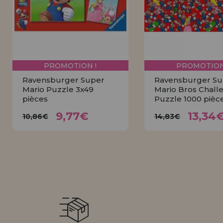
PROMOTION !
PROMOTION
Ravensburger Super
Ravensburger Su
Mario Puzzle 3x49
Mario Bros Chall
pièces
Puzzle 1000 pièc
9,77€
13,3
10,86€
14,83€
9,77€
13,34
10,86€
14,83€
ACHETER
ACHETE