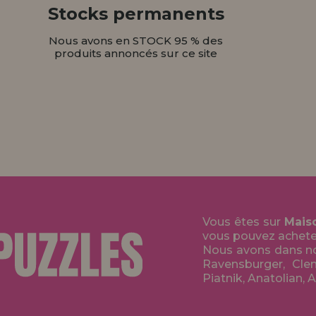
Stocks permanents
Nous avons en STOCK 95 % des
produits annoncés sur ce site
Vous êtes sur
Mais
vous pouvez acheter 
Nous avons dans no
Ravensburger, Clem
Piatnik, Anatolian, 