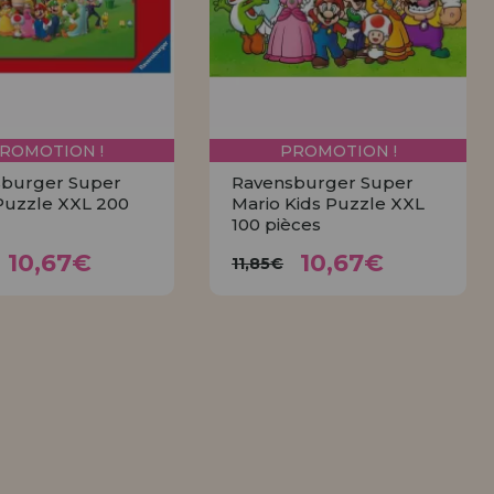
ROMOTION !
PROMOTION !
burger Super
Ravensburger Super
Puzzle XXL 200
Mario Kids Puzzle XXL
100 pièces
10,67€
10,67€
,85€
11,85€
10,67€
10,67€
11,85€
ACHETER
ACHETER