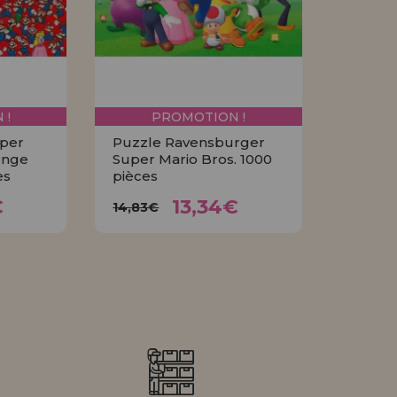
 !
PROMOTION !
per
Puzzle Ravensburger
enge
Super Mario Bros. 1000
es
pièces
4€
13,34€
14,83€
€
13,34€
14,83€
R
ACHETER