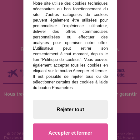
Notre site utilise des cookies techniques
nécessaires au bon fonctionnement du
site. D'autres catégories de cookies
MENTIONS LÉGALES
peuvent également être utilisées pour
POLITIQUE DE CONFIDENTIALITÉ
personnaliser l'expérience utilisateur,
délivrer des offres commerciales
POLITIQUE DE COOKIES
personnalisées ou effectuer des
LIVRAISON ET RETOUR
analyses pour optimiser notre offre.
L'utilisateur peut retirer son
RETOURS / DROIT DE RÉTRACTATION
consentement à tout moment, depuis le
lien "Politique de cookies". Vous pouvez
également accepter tous les cookies en
cliquant sur le bouton Accepter et fermer.
Il est possible de rejeter tous ou de
sélectionner certains des cookies à l'aide
du bouton Paramètres.
Nous travaillons avec des stocks permanents pour garantir
des livraisons rapides
Rejeter tout
Accepter et fermer
© 2026 MaisonDesPuzzles.fr - Boutique en ligne pour acheter des
Puzzles et des Casse-têtes sur Internet. Livraison rapide en 24 heures