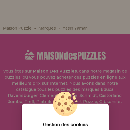
Maison Puzzle
Marques
Yasin Yaman
»
»
Vous êtes sur
Maison Des Puzzles
, dans notre magasin de
puzzles, où vous pouvez acheter des puzzles en ligne aux
meilleurs prix sur Internet. Nous avons dans notre
catalogue tous les puzzles des marques Educa,
Ravensburger, Clementoni, Heye, Schmidt, Castorland,
Jumbo, Trefl, Piatnik, Anatolian, Art Puzzle, Gibsons et
bien d'autres.
info@maisondespuzzles.fr
Gestion des cookies