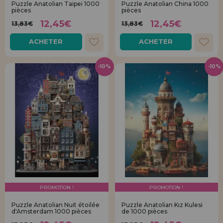
Puzzle Anatolian Taipei 1000
Puzzle Anatolian China 1000
Allez-y! Nous vous attendions.
pièces
pièces
12,45€
12,45€
13,83€
13,83€
ENREGISTREMENT DISTRIBUTEUR
ACHETER
ACHETER
-10%
-10%
PROMOTION !
PROMOTION !
Puzzle Anatolian Nuit étoilée
Puzzle Anatolian Kız Kulesi
d'Amsterdam 1000 pièces
de 1000 pièces