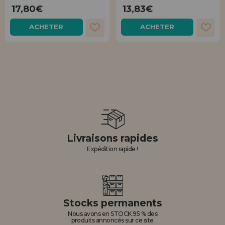
Allez-y! Nous vous attendions.
17,80€
13,83€
ENREGISTREMENT DISTRIBUTEUR
ACHETER
ACHETER
Livraisons rapides
Expédition rapide !
Stocks permanents
Nous avons en STOCK 95 % des
produits annoncés sur ce site