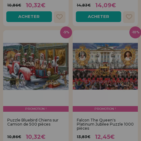
10,32€
14,09€
10,86€
14,83€
ACHETER
ACHETER
-5%
-10%
PROMOTION !
PROMOTION !
Puzzle Bluebird Chiens sur
Falcon The Queen's
Camion de 500 pièces
Platinum Jubilee Puzzle 1000
pièces
10,32€
12,45€
10,86€
13,83€