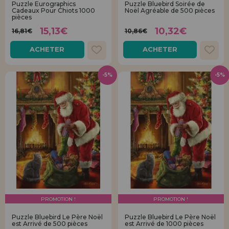
Puzzle Eurographics
Puzzle Bluebird Soirée de
Allez-y! Nous vous attendions.
Cadeaux Pour Chiots 1000
Noël Agréable de 500 pièces
pièces
ENREGISTREMENT DISTRIBUTEUR
15,13€
10,32€
16,81€
10,86€
ACHETER
ACHETER
-5%
-5%
PROMOTION !
PROMOTION !
Puzzle Bluebird Le Père Noël
Puzzle Bluebird Le Père Noël
est Arrivé de 500 pièces
est Arrivé de 1000 pièces