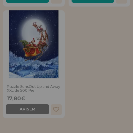
Puzzle SunsOut Up and Away
XXL de 500 Pie
17,80€
AVISER