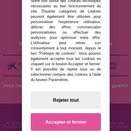
Notre site utilise des cookies techniques
nécessaires au bon fonctionnement du
site. D'autres catégories de cookies
MENTIONS LÉGALES
peuvent également être utilisées pour
POLITIQUE DE CONFIDENTIALITÉ
personnaliser l'expérience utilisateur,
délivrer des offres commerciales
POLITIQUE DE COOKIES
personnalisées ou effectuer des
LIVRAISON ET RETOUR
analyses pour optimiser notre offre.
L'utilisateur peut retirer son
RETOURS / DROIT DE RÉTRACTATION
consentement à tout moment, depuis le
lien "Politique de cookies". Vous pouvez
également accepter tous les cookies en
cliquant sur le bouton Accepter et fermer.
Il est possible de rejeter tous ou de
sélectionner certains des cookies à l'aide
du bouton Paramètres.
Nous travaillons avec des stocks permanents pour garantir
des livraisons rapides
Rejeter tout
Accepter et fermer
© 2026 MaisonDesPuzzles.fr - Boutique en ligne pour acheter des
Puzzles et des Casse-têtes sur Internet. Livraison rapide en 24 heures
et sécurité SSL