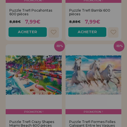
PROMOTION !
PROMOTION !
Allez-y! Nous vous attendions.
Puzzle Trefl Pocahontas
Puzzle Trefl Bambi 600
600 pièces
pièces
ENREGISTREMENT DISTRIBUTEUR
7,99€
7,99€
8,88€
8,88€
ACHETER
ACHETER
-10%
-10%
PROMOTION !
PROMOTION !
Puzzle Trefl Crazy Shapes
Puzzle Trefl Formes Folles
Miami Beach 600 pièces
Galopant Entre les Vagues