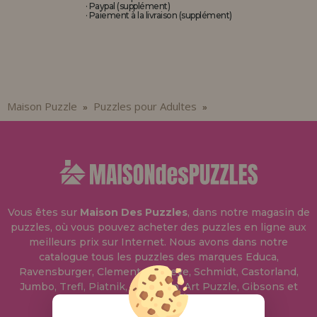
· Paypal (supplément)
· Paiement à la livraison (supplément)
Maison Puzzle
Puzzles pour Adultes
»
»
Vous êtes sur
Maison Des Puzzles
, dans notre magasin de
puzzles, où vous pouvez acheter des puzzles en ligne aux
meilleurs prix sur Internet. Nous avons dans notre
catalogue tous les puzzles des marques Educa,
Ravensburger, Clementoni, Heye, Schmidt, Castorland,
Jumbo, Trefl, Piatnik, Anatolian, Art Puzzle, Gibsons et
bien d'autres.