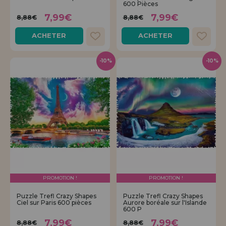
600 Pièces
7,99€
7,99€
8,88€
8,88€
ACHETER
ACHETER
-10%
-10%
PROMOTION !
PROMOTION !
Puzzle Trefl Crazy Shapes
Puzzle Trefl Crazy Shapes
Ciel sur Paris 600 pièces
Aurore boréale sur l'Islande
600 P
7,99€
7,99€
8,88€
8,88€