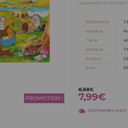
Allez-y! Nous vous at
rapidement et en toute s
ENREGIST
DISTRIB
Référence
T
Modèle
P
Taille
40
Marque
Tr
Auteur
D
EAN
5
8,88€
7,99€
PROMOTION !
Commandez avant 13