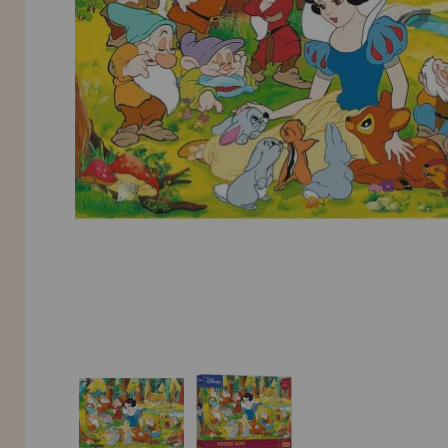
Allez-y! Nous vous attendions.
NOUVEAU CLIENT
INFORMATION
info@maisondespuzzles.fr