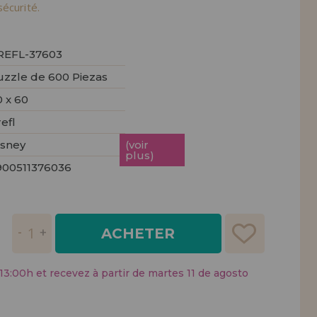
tendions.
écurité.
REMENT
UTEUR
REFL-37603
uzzle de 600 Piezas
 x 60
efl
isney
(voir
plus)
900511376036
ACHETER
:00h et recevez à partir de martes 11 de agosto