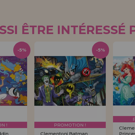
SI ÊTRE INTÉRESSÉ 
-5%
-5%
N !
PROMOTION !
Clemen
ddin
Clementoni Batman
Prince