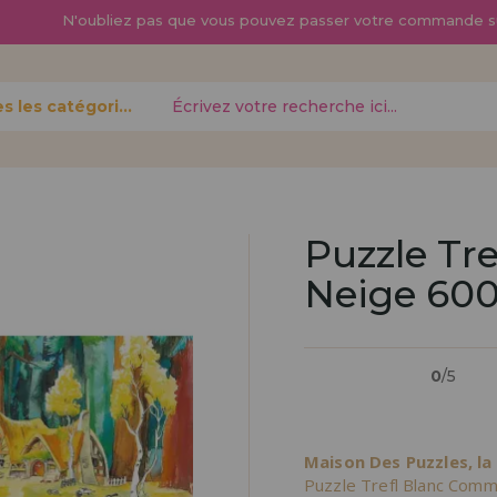
N'oubliez pas que vous pouvez passer
votre commande s
Toutes les catégories
oublié?
Puzzle Tr
Neige 600
Je veux m'enregist
nouveau 
0
/5
pouvez
Vous êtes un profess
gne,
produits dans votre en
opérations
découvrez nos conditi
Maison Des Puzzles, la
distribution.
Puzzle Trefl Blanc Comm