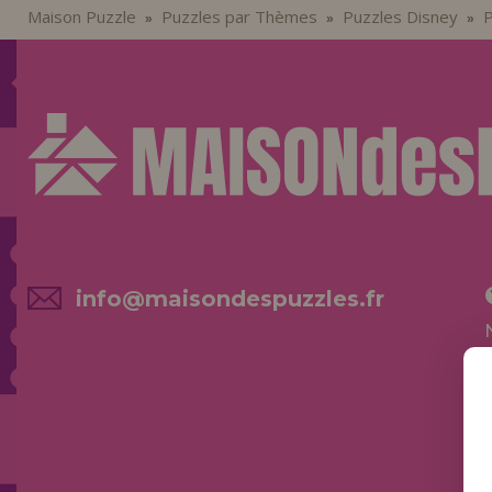
Maison Puzzle
Puzzles par Thèmes
Puzzles Disney
P
»
»
»
info@maisondespuzzles.fr