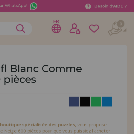
ur WhatsApp!
Besoin d'
AIDE
?
FR
0
efl Blanc Comme
 pièces
rer en tant que
distributeur
ionnel ou une entreprise ? Vous souhaitez vendre nos
treprise ? Inscrivez-vous en tant que distributeur et
ons de vente avec des remises spéciales pour la
 boutique spécialisée des puzzles
, vous propose
e Neige 600 pièces pour que vous puissiez l'acheter