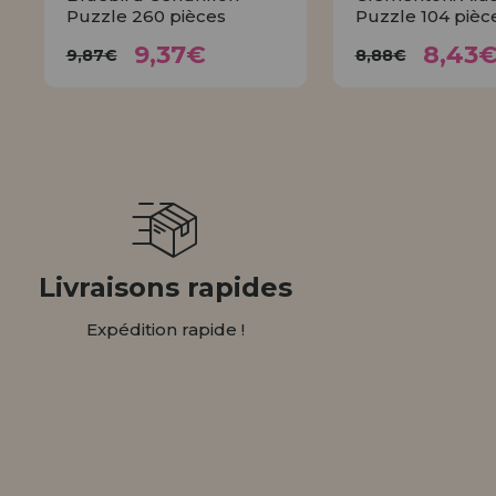
Puzzle 260 pièces
Puzzle 104 pièc
9,37€
8,4
9,87€
8,88€
9,37€
8,43
9,87€
8,88€
ACHETER
ACHET
Livraisons rapides
Expédition rapide !