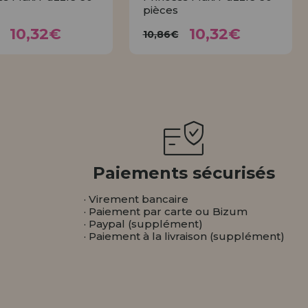
pièces
10,32€
10,32€
0,86€
10,86€
10,32€
10,32€
10,86€
ACHETER
ACHETER
Paiements sécurisés
· Virement bancaire
· Paiement par carte ou Bizum
· Paypal (supplément)
· Paiement à la livraison (supplément)