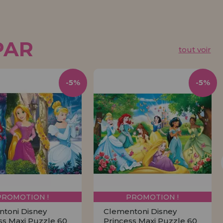
PAR
tout voir
-5%
-5%
PROMOTION !
PROMOTION !
toni Disney
Clementoni Disney
ss Maxi Puzzle 60
Princess Maxi Puzzle 60