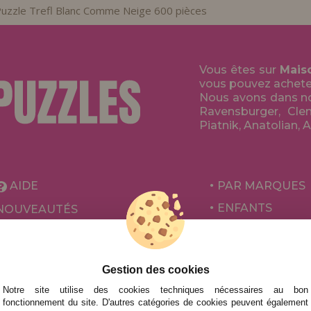
uzzle Trefl Blanc Comme Neige 600 pièces
Vous êtes sur
Mais
vous pouvez acheter 
Nous avons dans no
Ravensburger, Clem
Piatnik, Anatolian, 
AIDE
PAR MARQUES
ENFANTS
NOUVEAUTÉS
POUR ADULTES
PROMOTIONS ET OFFRES
PAR AUTEURS
Gestion des cookies
ACCESSOIRES
Notre site utilise des cookies techniques nécessaires au bon
JEUX DE SOCIÉ
fonctionnement du site. D'autres catégories de cookies peuvent également