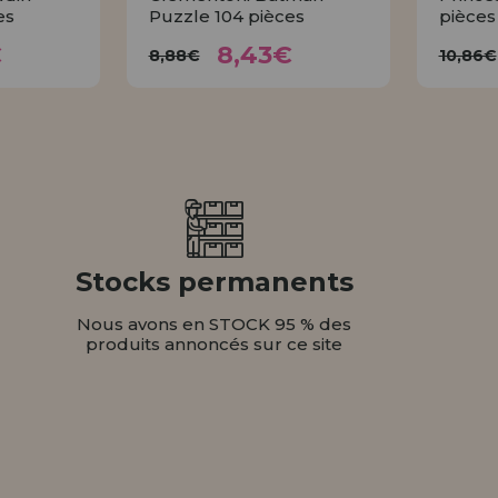
es
Puzzle 104 pièces
pièces
3€
8,43€
8,88€
1
€
8,43€
8,88€
10,86€
ER
ACHETER
Stocks permanents
Nous avons en STOCK 95 % des
produits annoncés sur ce site