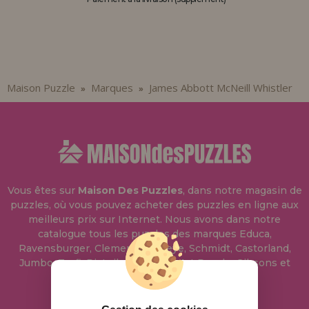
Allez-y! Nous vous attendions.
ENREGISTREMENT DISTRIBUTEUR
Maison Puzzle
Marques
James Abbott McNeill Whistler
»
»
Vous êtes sur
Maison Des Puzzles
, dans notre magasin de
puzzles, où vous pouvez acheter des puzzles en ligne aux
meilleurs prix sur Internet. Nous avons dans notre
catalogue tous les puzzles des marques Educa,
Ravensburger, Clementoni, Heye, Schmidt, Castorland,
Jumbo, Trefl, Piatnik, Anatolian, Art Puzzle, Gibsons et
bien d'autres.