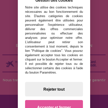
Gestion des cookies
info@maisondespuzzles.fr
Notre site utilise des cookies techniques
nécessaires au bon fonctionnement du
site. D'autres catégories de cookies
MENTIONS LÉGALES
peuvent également être utilisées pour
personnaliser l'expérience utilisateur,
POLITIQUE DE CONFIDENTIALITÉ
délivrer des offres commerciales
POLITIQUE DE COOKIES
personnalisées ou effectuer des
analyses pour optimiser notre offre.
LIVRAISON ET RETOUR
L'utilisateur peut retirer son
RETOURS / DROIT DE RÉTRACTATION
consentement à tout moment, depuis le
lien "Politique de cookies". Vous pouvez
également accepter tous les cookies en
cliquant sur le bouton Accepter et fermer.
Il est possible de rejeter tous ou de
sélectionner certains des cookies à l'aide
du bouton Paramètres.
Nous travaillons avec des stocks permanents pour garantir
des livraisons rapides
Rejeter tout
Accepter et fermer