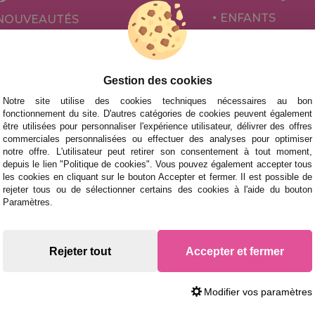
ENFANTS
NOUVEAUTÉS
POUR ADULTES
PROMOTIONS ET OFFRES
PAR AUTEURS
Gestion des cookies
ACCESSOIRES
Notre site utilise des cookies techniques nécessaires au bon
JEUX DE SOCIÉ
fonctionnement du site. D'autres catégories de cookies peuvent également
être utilisées pour personnaliser l'expérience utilisateur, délivrer des offres
commerciales personnalisées ou effectuer des analyses pour optimiser
notre offre. L'utilisateur peut retirer son consentement à tout moment,
depuis le lien "Politique de cookies". Vous pouvez également accepter tous
les cookies en cliquant sur le bouton Accepter et fermer. Il est possible de
rejeter tous ou de sélectionner certains des cookies à l'aide du bouton
Paramètres.
 des livraisons rapides
Rejeter tout
Accepter et fermer
Modifier vos paramètres
our acheter des Puzzles et des Casse-têtes sur Internet. Livraison rapide