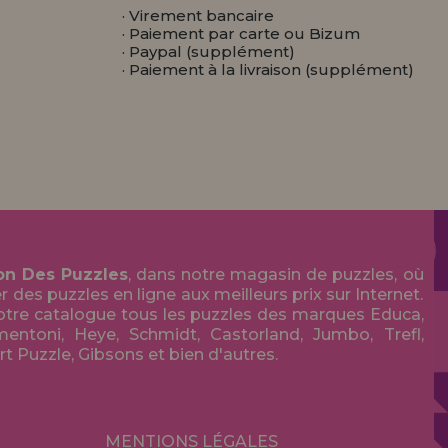
· Virement bancaire
· Paiement par carte ou Bizum
· Paypal (supplément)
· Paiement à la livraison (supplément)
on Des Puzzles
, dans notre magasin de puzzles, où
des puzzles en ligne aux meilleurs prix sur Internet.
tre catalogue tous les puzzles des marques Educa,
entoni, Heye, Schmidt, Castorland, Jumbo, Trefl,
Art Puzzle, Gibsons et bien d'autres.
MENTIONS LÉGALES