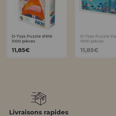
Allez-y! Nous vous attendions.
NOUVEAU CLIENT
INFORMATION
info@maisondespuzzles.fr
D-Toys Puzzle d'été
D-Toys Puzzle D
1000 pièces
1000 pièces
11,85€
11,85€
11,85€
11,85€
ACHETER
AVISER
Livraisons rapides