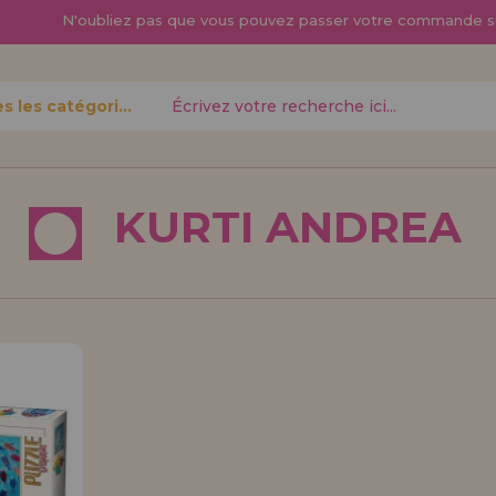
N'oubliez pas que vous pouvez passer
votre commande s
Toutes les catégories
oublié?
KURTI ANDREA
Je veux m'enregist
nouveau 
pouvez
Vous êtes un profess
gne,
produits dans votre en
opérations
découvrez nos conditi
distribution.