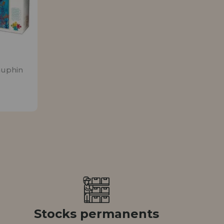
Allez-y! Nous vous at
ENREGIST
DISTRIB
auphin
Stocks permanents