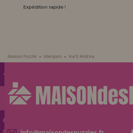
Expédition rapide !
Maison Puzzle
Marques
Kurti Andrea
»
»
info@maisondespuzzles.fr