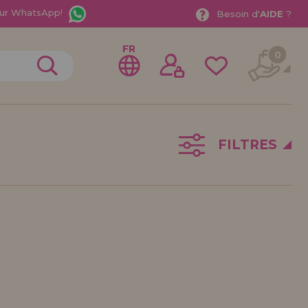
ur WhatsApp!
Besoin d'
AIDE
?
FR
0
FILTRES
rer en tant que
distributeur
ionnel ou une entreprise ? Vous souhaitez vendre nos
treprise ? Inscrivez-vous en tant que distributeur et
ons de vente avec des remises spéciales pour la