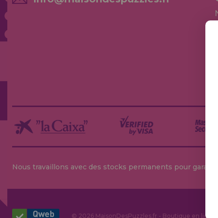
Nous travaillons avec des stocks permanents pour garantir
© 2026 MaisonDesPuzzles.fr - Boutique en ligne p