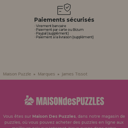
Paiements sécurisés
· Virement bancaire
· Paiement par carte ou Bizum
· Paypal (supplément)
· Paiement à la livraison (supplément)
Maison Puzzle
Marques
James Tissot
»
»
Vous êtes sur
Maison Des Puzzles
, dans notre magasin de
puzzles, où vous pouvez acheter des puzzles en ligne aux