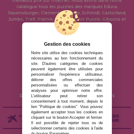
meilleurs prix sur Internet. Nous avons dans notre
catalogue tous les puzzles des marques Educa,
Ravensburger, Clementoni, Heye, Schmidt, Castorland,
Jumbo, Trefl, Piatnik, Anatolian, Art Puzzle, Gibsons et
bien d'autres.
info@maisondespuzzles.fr
Gestion des cookies
Notre site utilise des cookies techniques
nécessaires au bon fonctionnement du
MENTIONS LÉGALES
site. D'autres catégories de cookies
peuvent également être utilisées pour
POLITIQUE DE CONFIDENTIALITÉ
personnaliser l'expérience utilisateur,
POLITIQUE DE COOKIES
délivrer des offres commerciales
personnalisées ou effectuer des
LIVRAISON ET RETOUR
analyses pour optimiser notre offre.
RETOURS / DROIT DE RÉTRACTATION
L'utilisateur peut retirer son
consentement à tout moment, depuis le
lien "Politique de cookies". Vous pouvez
également accepter tous les cookies en
cliquant sur le bouton Accepter et fermer.
Il est possible de rejeter tous ou de
sélectionner certains des cookies à l'aide
du bouton Paramètres.