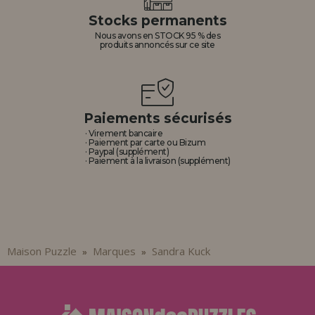
Allez-y! Nous vous attendions.
Stocks permanents
Nous avons en STOCK 95 % des
ENREGISTREMENT DISTRIBUTEUR
produits annoncés sur ce site
Paiements sécurisés
· Virement bancaire
· Paiement par carte ou Bizum
· Paypal (supplément)
· Paiement à la livraison (supplément)
Maison Puzzle
Marques
Sandra Kuck
»
»