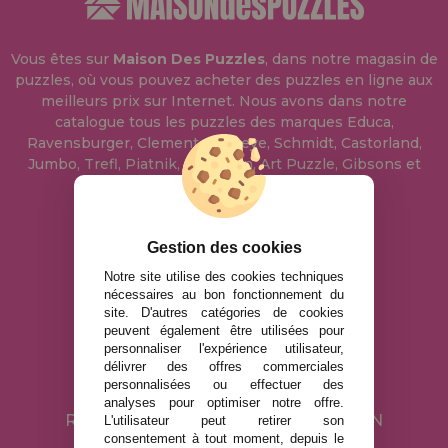
Vous êtes sur
Maison Des Puzzles
, dans notre magasin de
puzzles, où vous pouvez acheter des puzzles en ligne aux
meilleurs prix sur Internet. Nous avons dans notre
catalogue tous les puzzles des marques Educa,
Ravensburger, Clementoni, Heye, Schmidt, Castorland,
Jumbo, Trefl, Piatnik, Anatolian, Art Puzzle, Gibsons et
bien d'autres.
info@maisondespuzzles.fr
Gestion des cookies
Notre site utilise des cookies techniques
nécessaires au bon fonctionnement du
MENTIONS LÉGALES
site. D'autres catégories de cookies
peuvent également être utilisées pour
POLITIQUE DE CONFIDENTIALITÉ
personnaliser l'expérience utilisateur,
POLITIQUE DE COOKIES
délivrer des offres commerciales
personnalisées ou effectuer des
LIVRAISON ET RETOUR
analyses pour optimiser notre offre.
RETOURS / DROIT DE RÉTRACTATION
L'utilisateur peut retirer son
consentement à tout moment, depuis le