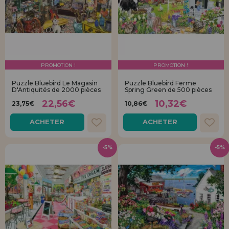
PROMOTION !
PROMOTION !
Puzzle Bluebird Le Magasin
Puzzle Bluebird Ferme
D'Antiquités de 2000 pièces
Spring Green de 500 pièces
22,56€
10,32€
23,75€
10,86€
ACHETER
ACHETER
-5%
-5%