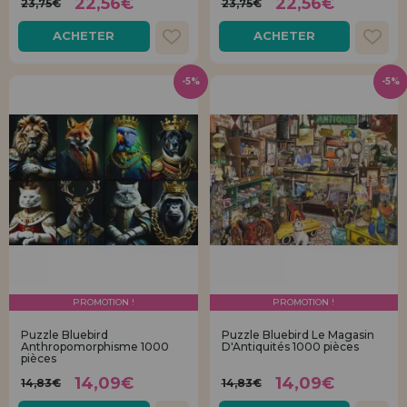
22,56€
22,56€
23,75€
23,75€
ACHETER
ACHETER
-5%
-5%
PROMOTION !
PROMOTION !
Puzzle Bluebird
Puzzle Bluebird Le Magasin
Anthropomorphisme 1000
D'Antiquités 1000 pièces
pièces
14,09€
14,09€
14,83€
14,83€