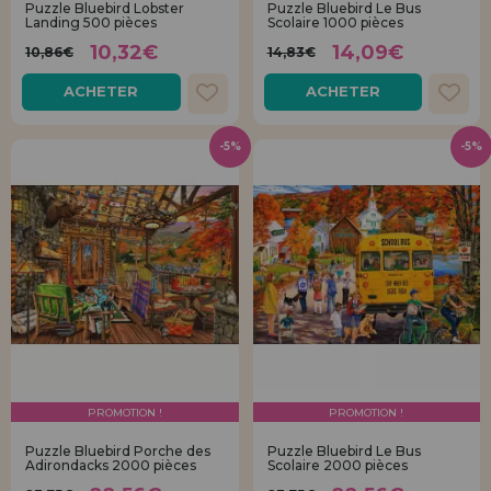
Puzzle Bluebird Lobster
Puzzle Bluebird Le Bus
Allez-y! Nous vous attendions.
Landing 500 pièces
Scolaire 1000 pièces
10,32€
14,09€
10,86€
14,83€
ENREGISTREMENT DISTRIBUTEUR
ACHETER
ACHETER
-5%
-5%
PROMOTION !
PROMOTION !
Puzzle Bluebird Porche des
Puzzle Bluebird Le Bus
Adirondacks 2000 pièces
Scolaire 2000 pièces