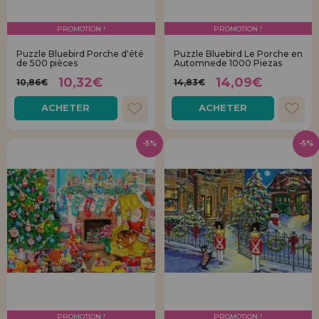
PROMOTION !
PROMOTION !
Puzzle Bluebird Porche d'été
Puzzle Bluebird Le Porche en
de 500 pièces
Automnede 1000 Piezas
10,32€
14,09€
10,86€
14,83€
ACHETER
ACHETER
-5%
-5%
PROMOTION !
PROMOTION !