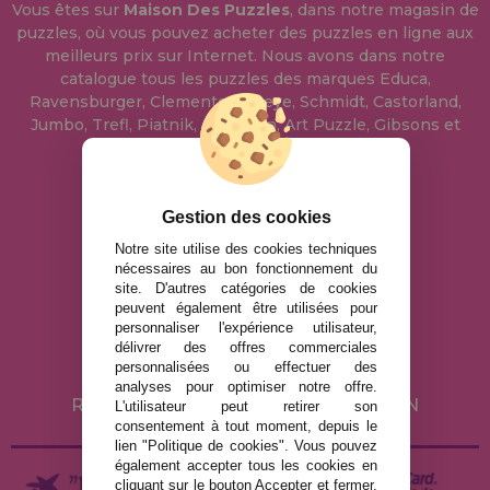
Vous êtes sur
Maison Des Puzzles
, dans notre magasin de
puzzles, où vous pouvez acheter des puzzles en ligne aux
meilleurs prix sur Internet. Nous avons dans notre
catalogue tous les puzzles des marques Educa,
Ravensburger, Clementoni, Heye, Schmidt, Castorland,
Jumbo, Trefl, Piatnik, Anatolian, Art Puzzle, Gibsons et
bien d'autres.
info@maisondespuzzles.fr
Gestion des cookies
Notre site utilise des cookies techniques
nécessaires au bon fonctionnement du
MENTIONS LÉGALES
site. D'autres catégories de cookies
peuvent également être utilisées pour
POLITIQUE DE CONFIDENTIALITÉ
personnaliser l'expérience utilisateur,
POLITIQUE DE COOKIES
délivrer des offres commerciales
personnalisées ou effectuer des
LIVRAISON ET RETOUR
analyses pour optimiser notre offre.
RETOURS / DROIT DE RÉTRACTATION
L'utilisateur peut retirer son
consentement à tout moment, depuis le
lien "Politique de cookies". Vous pouvez
également accepter tous les cookies en
cliquant sur le bouton Accepter et fermer.