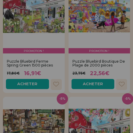
PROMOTION !
PROMOTION !
Puzzle Bluebird Ferme
Puzzle Bluebird Boutique De
Spring Green 1500 pièces
Plage de 2000 pièces
16,91€
22,56€
17,80€
23,75€
ACHETER
ACHETER
-5%
-5%