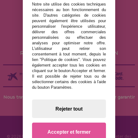
Notre site utilise des cookies techniques
nécessaires au bon fonctionnement du
site. D'autres catégories de cookies
MENTIONS LÉGALES
peuvent également être utilisées pour
personnaliser l'expérience utilisateur,
POLITIQUE DE CONFIDENTIALITÉ
délivrer des offres commerciales
POLITIQUE DE COOKIES
personnalisées ou effectuer des
analyses pour optimiser notre offre.
LIVRAISON ET RETOUR
L'utilisateur peut retirer son
RETOURS / DROIT DE RÉTRACTATION
consentement à tout moment, depuis le
lien "Politique de cookies". Vous pouvez
également accepter tous les cookies en
cliquant sur le bouton Accepter et fermer.
Il est possible de rejeter tous ou de
sélectionner certains des cookies à l'aide
du bouton Paramètres.
Nous travaillons avec des stocks permanents pour garantir
des livraisons rapides
Rejeter tout
Accepter et fermer
© 2026 MaisonDesPuzzles.fr - Boutique en ligne pour acheter des