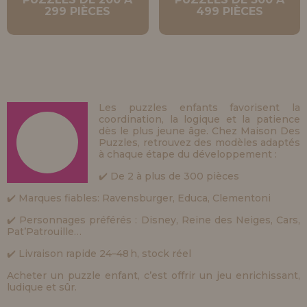
LIQUIDATIONS
Je veux m'enregistrer en tant que
299 PIÈCES
499 PIÈCES
nouveau client
En créant un compte sur maisondespuzzles.fr, vous pouvez faire vos
INFORMATION
achats rapidement dans notre boutique en ligne, vérifier le statut de
vos commandes et consulter vos opérations précédentes.
info@maisondespuzzles.fr
Allez-y! Nous vous attendions.
Les puzzles enfants favorisent la
coordination, la logique et la patience
NOUVEAU CLIENT
dès le plus jeune âge. Chez Maison Des
Puzzles, retrouvez des modèles adaptés
à chaque étape du développement :
✔️ De 2 à plus de 300 pièces
✔️ Marques fiables: Ravensburger, Educa, Clementoni
Je veux m'enregistrer en tant que
✔️ Personnages préférés : Disney, Reine des Neiges, Cars,
nouveau distributeur
Pat’Patrouille…
✔️ Livraison rapide 24–48 h, stock réel
Vous êtes un professionnel ou une entreprise ? Vous souhaitez
vendre nos produits dans votre entreprise ? Inscrivez-vous en tant
Acheter un puzzle enfant, c’est offrir un jeu enrichissant,
que distributeur et découvrez nos conditions de vente avec des
ludique et sûr.
remises spéciales pour la distribution.