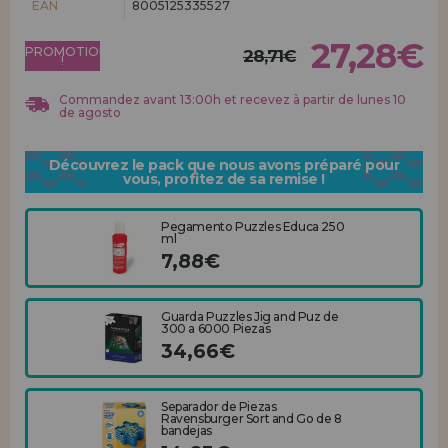
EAN
8005125335527
Allez-y! Nous vous attendions.
27,28€
PROMOTION
ENREGISTREMENT DISTRIBUTEUR
28,71€
!
Commandez avant 13:00h et recevez à partir de lunes 10
de agosto
Découvrez le pack que nous avons préparé pour
vous, profitez de sa remise !
Pegamento Puzzles Educa 250
ml
7,88€
Guarda Puzzles Jig and Puz de
300 a 6000 Piezas
34,66€
Separador de Piezas
Ravensburger Sort and Go de 8
bandejas