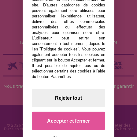
site. D'autres catégories de cookies
MENTIONS LÉGALES
peuvent également être utilisées pour
personnaliser l'expérience utilisateur,
POLITIQUE DE CONFIDENTIALITÉ
délivrer des offres commerciales
POLITIQUE DE COOKIES
personnalisées ou effectuer des
analyses pour optimiser notre offre.
LIVRAISON ET RETOUR
L'utilisateur peut retirer son
RETOURS / DROIT DE RÉTRACTATION
consentement à tout moment, depuis le
lien "Politique de cookies". Vous pouvez
également accepter tous les cookies en
cliquant sur le bouton Accepter et fermer.
Il est possible de rejeter tous ou de
sélectionner certains des cookies à l'aide
du bouton Paramètres.
Nous travaillons avec des stocks permanents pour garantir
des livraisons rapides
Rejeter tout
Accepter et fermer
© 2026 MaisonDesPuzzles.fr - Boutique en ligne pour acheter des
Puzzles et des Casse-têtes sur Internet. Livraison rapide en 24 heures
et sécurité SSL