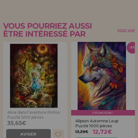
VOUS POURRIEZ AUSSI
tout voir
ÊTRE INTÉRESSÉ PAR
-5%
Alice dans l'aventure Pintoo
PROMOTION !
Puzzle 1200 pièces
Alipson Automne Loup
35,65€
Puzzle 1000 pièces
12,72€
13,39€
AVISER