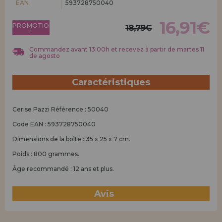
EAN
593728750040
Allez-y! Nous vous attendions.
16,91€
PROMOTION
ENREGISTREMENT DISTRIBUTEUR
18,79€
!
Commandez avant 13:00h et recevez à partir de martes 11
de agosto
Caractéristiques
Cerise Pazzi Référence : 50040
Code EAN : 593728750040
Dimensions de la boîte : 35 x 25 x 7 cm.
Poids : 800 grammes.
Âge recommandé : 12 ans et plus.
Avis
(3)