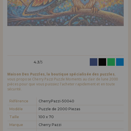
LIQUIDATIONS
Je veux m'enregistrer en tant que
nouveau client
En créant un compte sur maisondespuzzles.fr, vous pouvez faire vos
INFORMATION
achats rapidement dans notre boutique en ligne, vérifier le statut de
vos commandes et consulter vos opérations précédentes.
info@maisondespuzzles.fr
Allez-y! Nous vous attendions.
NOUVEAU CLIENT
4.3
/5
Maison Des Puzzles, la boutique spécialisée des puzzles
,
vous propose Cherry Pazzi Puzzle Moments au clair de lune 2000
pièces pour que vous puissiez l'acheter rapidement et en toute
sécurité.
Je veux m'enregistrer en tant que
nouveau distributeur
Référence
CherryPazzi-50040
Modèle
Puzzle de 2000 Piezas
Vous êtes un professionnel ou une entreprise ? Vous souhaitez
vendre nos produits dans votre entreprise ? Inscrivez-vous en tant
Taille
100 x 70
que distributeur et découvrez nos conditions de vente avec des
Marque
Cherry Pazzi
remises spéciales pour la distribution.