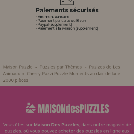
Paiements sécurisés
· Virement bancaire
· Paiement par carte ou Bizum
· Paypal (supplément)
· Paiement à la livraison (supplément)
Maison Puzzle
Puzzles par Thèmes
Puzlzes de Les
»
»
Animaux
Cherry Pazzi Puzzle Moments au clair de lune
»
2000 pièces
Vous êtes sur
Maison Des Puzzles
, dans notre magasin de
puzzles, où vous pouvez acheter des puzzles en ligne aux