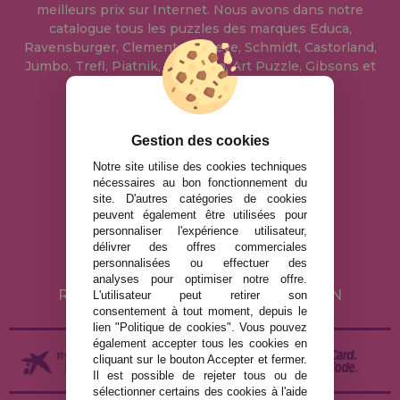
meilleurs prix sur Internet. Nous avons dans notre
catalogue tous les puzzles des marques Educa,
Ravensburger, Clementoni, Heye, Schmidt, Castorland,
Jumbo, Trefl, Piatnik, Anatolian, Art Puzzle, Gibsons et
bien d'autres.
info@maisondespuzzles.fr
Gestion des cookies
Notre site utilise des cookies techniques
nécessaires au bon fonctionnement du
MENTIONS LÉGALES
site. D'autres catégories de cookies
peuvent également être utilisées pour
POLITIQUE DE CONFIDENTIALITÉ
personnaliser l'expérience utilisateur,
POLITIQUE DE COOKIES
délivrer des offres commerciales
personnalisées ou effectuer des
LIVRAISON ET RETOUR
analyses pour optimiser notre offre.
RETOURS / DROIT DE RÉTRACTATION
L'utilisateur peut retirer son
consentement à tout moment, depuis le
lien "Politique de cookies". Vous pouvez
également accepter tous les cookies en
cliquant sur le bouton Accepter et fermer.
Il est possible de rejeter tous ou de
sélectionner certains des cookies à l'aide