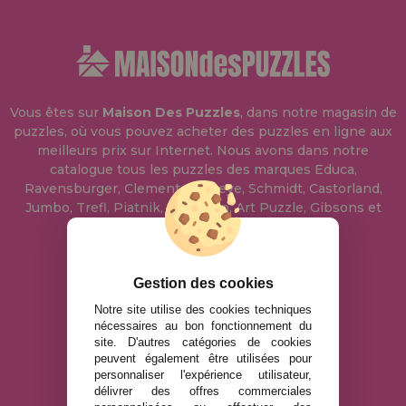
Vous êtes sur
Maison Des Puzzles
, dans notre magasin de
puzzles, où vous pouvez acheter des puzzles en ligne aux
meilleurs prix sur Internet. Nous avons dans notre
catalogue tous les puzzles des marques Educa,
Ravensburger, Clementoni, Heye, Schmidt, Castorland,
Jumbo, Trefl, Piatnik, Anatolian, Art Puzzle, Gibsons et
bien d'autres.
info@maisondespuzzles.fr
Gestion des cookies
Notre site utilise des cookies techniques
nécessaires au bon fonctionnement du
MENTIONS LÉGALES
site. D'autres catégories de cookies
peuvent également être utilisées pour
POLITIQUE DE CONFIDENTIALITÉ
personnaliser l'expérience utilisateur,
POLITIQUE DE COOKIES
délivrer des offres commerciales