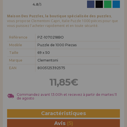
4.8
/5
Maison Des Puzzles, la boutique spécialisée des puzzles
,
vous propose Clementoni Capri, Italie Puzzle 1000 pièces pour que
vous puissiez l'acheter rapidement et en toute sécurité.
Référence
PZ-1070218BO
Modèle
Puzzle de 1000 Piezas
Taille
69 x 50
Marque
Clementoni
EAN
8005125392575
11,85€
Commandez avant 13:00h et recevez à partir de martes 11
de agosto
Caractéristiques
Avis
(5)