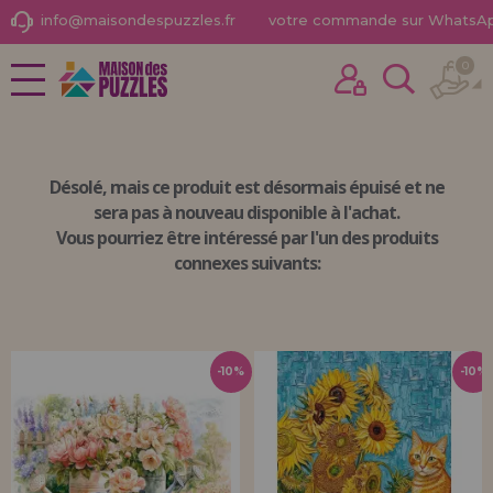
info@maisondespuzzles.fr
votre commande sur WhatsA
0
NOUVEAUTÉS
J'ai déjà acheté ici
PROMOTIONS ET OFFRES
Je suis un client
Désolé, mais
ce produit est désormais épuisé
et ne
PUZZLES POUR ADULTES
sera pas à nouveau disponible à l'achat.
Vous pourriez être intéressé par l'un des produits
PUZZLES POUR ENFANTS
connexes suivants:
PUZZLES PAR MARQUES
Mot de passe oublié?
PUZZLES PAR THÈMES
PUZZLES POR AUTORES
-10%
-10%
ACCESSOIRES DE PUZZLES
JEUX DE SOCIÉTÉ