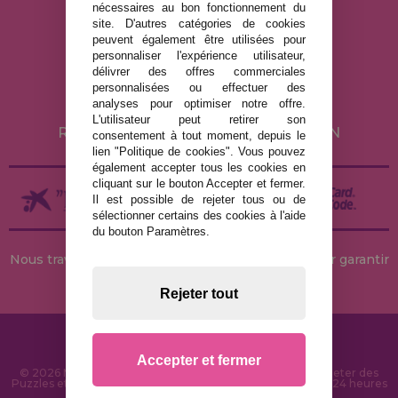
nécessaires au bon fonctionnement du
site. D'autres catégories de cookies
MENTIONS LÉGALES
peuvent également être utilisées pour
personnaliser l'expérience utilisateur,
POLITIQUE DE CONFIDENTIALITÉ
délivrer des offres commerciales
POLITIQUE DE COOKIES
personnalisées ou effectuer des
analyses pour optimiser notre offre.
LIVRAISON ET RETOUR
L'utilisateur peut retirer son
RETOURS / DROIT DE RÉTRACTATION
consentement à tout moment, depuis le
lien "Politique de cookies". Vous pouvez
également accepter tous les cookies en
cliquant sur le bouton Accepter et fermer.
Il est possible de rejeter tous ou de
sélectionner certains des cookies à l'aide
du bouton Paramètres.
Nous travaillons avec des stocks permanents pour garantir
des livraisons rapides
Rejeter tout
Accepter et fermer
© 2026 MaisonDesPuzzles.fr - Boutique en ligne pour acheter des
Puzzles et des Casse-têtes sur Internet. Livraison rapide en 24 heures
et sécurité SSL