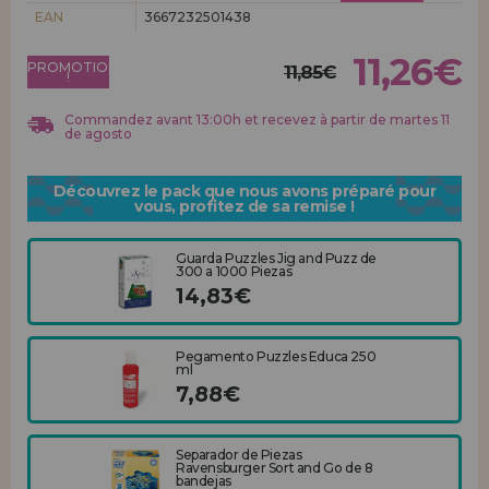
Allez-y! Nous vous attendions.
EAN
3667232501438
ENREGISTREMENT DISTRIBUTEUR
11,26€
PROMOTION
11,85€
!
Commandez avant 13:00h et recevez à partir de martes 11
de agosto
Découvrez le pack que nous avons préparé pour
vous, profitez de sa remise !
Guarda Puzzles Jig and Puzz de
300 a 1000 Piezas
14,83€
Pegamento Puzzles Educa 250
ml
7,88€
Separador de Piezas
Ravensburger Sort and Go de 8
bandejas