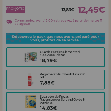
Allez-y! Nous vous attendions.
12,45€
PROMOTION
13,83€
!
ENREGISTREMENT DISTRIBUTEUR
Commandez avant 13:00h et recevez à partir de martes 11
de agosto
Découvrez le pack que nous avons préparé pour
vous, profitez de sa remise !
Guarda Puzzles Clementoni
500-2000 Piezas
18,79€
Pegamento Puzzles Educa 250
ml
7,88€
Separador de Piezas
Ravensburger Sort and Go de 8
bandejas
14,83€