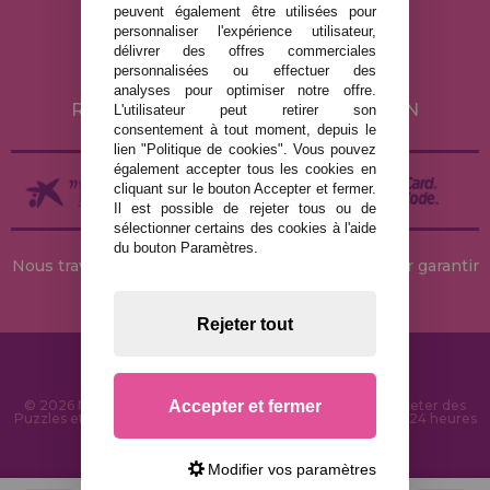
peuvent également être utilisées pour
POLITIQUE DE CONFIDENTIALITÉ
personnaliser l'expérience utilisateur,
POLITIQUE DE COOKIES
délivrer des offres commerciales
personnalisées ou effectuer des
LIVRAISON ET RETOUR
analyses pour optimiser notre offre.
RETOURS / DROIT DE RÉTRACTATION
L'utilisateur peut retirer son
consentement à tout moment, depuis le
lien "Politique de cookies". Vous pouvez
également accepter tous les cookies en
cliquant sur le bouton Accepter et fermer.
Il est possible de rejeter tous ou de
sélectionner certains des cookies à l'aide
du bouton Paramètres.
Nous travaillons avec des stocks permanents pour garantir
des livraisons rapides
Rejeter tout
Accepter et fermer
© 2026 MaisonDesPuzzles.fr - Boutique en ligne pour acheter des
Puzzles et des Casse-têtes sur Internet. Livraison rapide en 24 heures
et sécurité SSL
Modifier vos paramètres