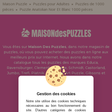
Maison Puzzle
Puzzles pour Adultes
Puzzles de 1000
»
»
pièces
Puzzle Anatolian Noir Et Blanc 1000 pièces
»
Vous êtes sur
Maison Des Puzzles
, dans notre magasin de
puzzles, où vous pouvez acheter des puzzles en ligne aux
meilleurs prix sur Internet. Nous avons dans notre
catalogue tous les puzzles des marques Educa,
Ravensburger, Clementoni, Heye, Schmidt, Castorland,
Jumbo, Trefl, Piatnik, Anatolian, Art Puzzle, Gibsons et
bien d'autres.
info@maisondespuzzles.fr
Gestion des cookies
Notre site utilise des cookies techniques
nécessaires au bon fonctionnement du
MENTIONS LÉGALES
site. D'autres catégories de cookies