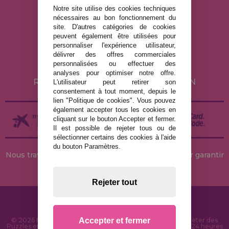
Notre site utilise des cookies techniques
nécessaires au bon fonctionnement du
MENTIONS LÉGALES
site. D'autres catégories de cookies
peuvent également être utilisées pour
POLITIQUE DE CONFIDENTIALITÉ
personnaliser l'expérience utilisateur,
POLITIQUE DE COOKIES
délivrer des offres commerciales
personnalisées ou effectuer des
LIVRAISON ET RETOUR
analyses pour optimiser notre offre.
RETOURS / DROIT DE RÉTRACTATION
L'utilisateur peut retirer son
consentement à tout moment, depuis le
lien "Politique de cookies". Vous pouvez
également accepter tous les cookies en
cliquant sur le bouton Accepter et fermer.
Il est possible de rejeter tous ou de
sélectionner certains des cookies à l'aide
du bouton Paramètres.
Nous travaillons avec des stocks permanents pour garantir
des livraisons rapides
Rejeter tout
Accepter et fermer
© 2026 MaisonDesPuzzles.fr - Boutique en ligne pour acheter des
Puzzles et des Casse-têtes sur Internet. Livraison rapide en 24 heures