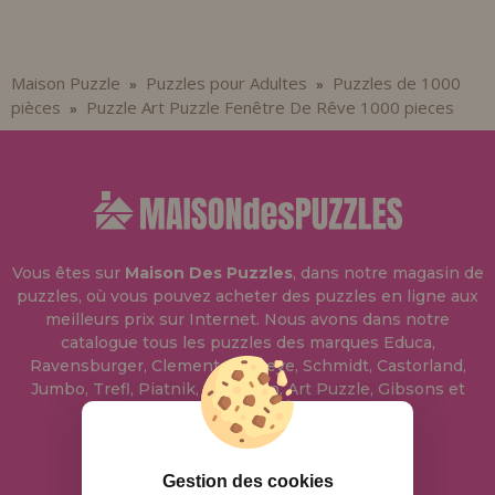
Maison Puzzle
Puzzles pour Adultes
Puzzles de 1000
»
»
pièces
Puzzle Art Puzzle Fenêtre De Rêve 1000 pieces
»
Vous êtes sur
Maison Des Puzzles
, dans notre magasin de
puzzles, où vous pouvez acheter des puzzles en ligne aux
meilleurs prix sur Internet. Nous avons dans notre
catalogue tous les puzzles des marques Educa,
Ravensburger, Clementoni, Heye, Schmidt, Castorland,
Jumbo, Trefl, Piatnik, Anatolian, Art Puzzle, Gibsons et
bien d'autres.
info@maisondespuzzles.fr
Gestion des cookies