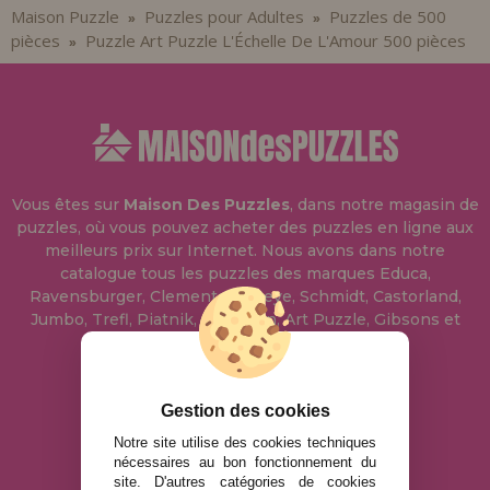
Maison Puzzle
Puzzles pour Adultes
Puzzles de 500
»
»
pièces
Puzzle Art Puzzle L'Échelle De L'Amour 500 pièces
»
Vous êtes sur
Maison Des Puzzles
, dans notre magasin de
puzzles, où vous pouvez acheter des puzzles en ligne aux
meilleurs prix sur Internet. Nous avons dans notre
catalogue tous les puzzles des marques Educa,
Ravensburger, Clementoni, Heye, Schmidt, Castorland,
Jumbo, Trefl, Piatnik, Anatolian, Art Puzzle, Gibsons et
bien d'autres.
info@maisondespuzzles.fr
Gestion des cookies
Notre site utilise des cookies techniques
nécessaires au bon fonctionnement du
MENTIONS LÉGALES
site. D'autres catégories de cookies