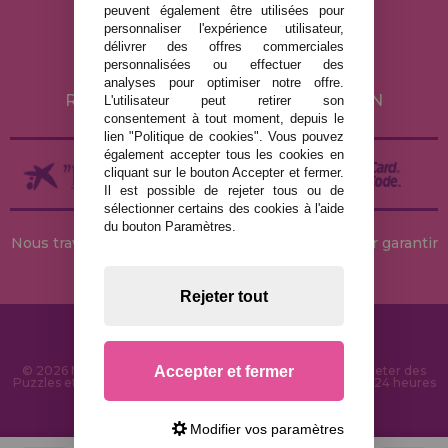
peuvent également être utilisées pour
POLITIQUE DE CONFIDENTIALITÉ
personnaliser l'expérience utilisateur,
POLITIQUE DE COOKIES
délivrer des offres commerciales
personnalisées ou effectuer des
LIVRAISON ET RETOUR
analyses pour optimiser notre offre.
RETOURS / DROIT DE RÉTRACTATION
L'utilisateur peut retirer son
consentement à tout moment, depuis le
lien "Politique de cookies". Vous pouvez
également accepter tous les cookies en
cliquant sur le bouton Accepter et fermer.
Il est possible de rejeter tous ou de
sélectionner certains des cookies à l'aide
du bouton Paramètres.
Nous travaillons avec des stocks permanents pour garantir
des livraisons rapides
Rejeter tout
Accepter et fermer
© 2026 MaisonDesPuzzles.fr - Boutique en ligne pour acheter des
Puzzles et des Casse-têtes sur Internet. Livraison rapide en 24 heures
et sécurité SSL
Modifier vos paramètres